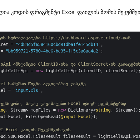
ლია კოდის ფრაგმენტი Excel ფაილის ზომის შეკუმშვ
ტის სერთიფიკატები https://dashboard.aspose.cloud/-დან
cret = 
"4d84d5f6584160cbd91dba1fe145db14"
 = 
"bb959721-5780-4be6-be35-ff5c3a6aa4a2"
;

lsApi ინსტანცია ClientID-ისა და ClientSecret-ის გადაცემი
ightCellsApi = 
new
 LightCellsApi(clientID, clientSecret);
cel სამუშაო წიგნი ადგილობრივ დისკზე
cel = 
"input.xls"
;

ლექსიკონი, სადაც დავამატებთ Excel ფაილს ელემენტებად
ing
, Stream> mapFiles = 
new
 Dictionary<
string
, Stream>();
put_Excel, File.OpenRead(
@input_Excel
));

PI Excel ფაილის შეკუმშვისთვის
oud.SDK.Model.FilesResult filesResult = lightCellsApi.Po