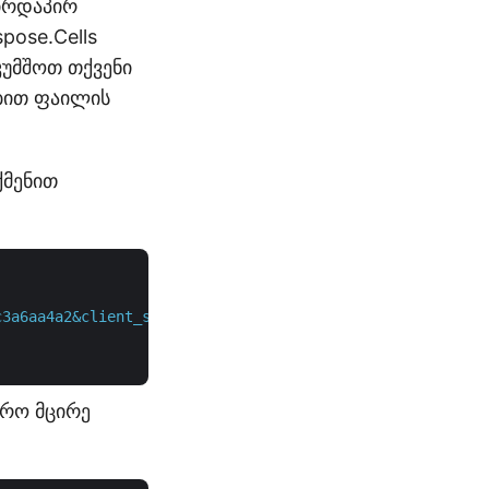
პირდაპირ
ose.Cells
კუმშოთ თქვენი
ებით ფაილის
ქმენით
c3a6aa4a2&client_secret=4d84d5f6584160cbd91dba1fe145db14
ფრო მცირე