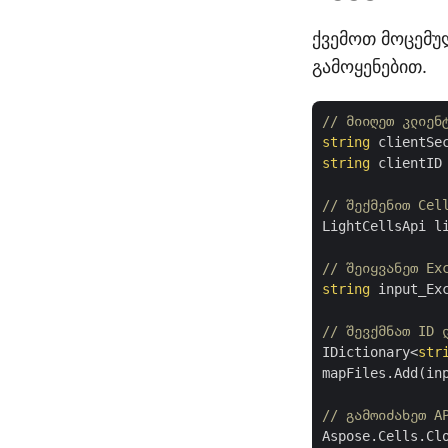
ქვემოთ მოცემუ
გამოყენებით.
// მიიღეთ კლიენ
string
 clientSe
string
 clientID
// შექმენით Cel
LightCellsApi l
// შეიყვანეთ Ex
string
 input_Ex
// შევქმნათ ID 
IDictionary<
str
mapFiles.Add(in
// გამოიძახეთ A
Aspose.Cells.Cl