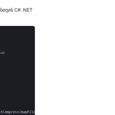
ისთვის C# .NET
სას




stCompress(mapFiles, 
1
,
false
);
