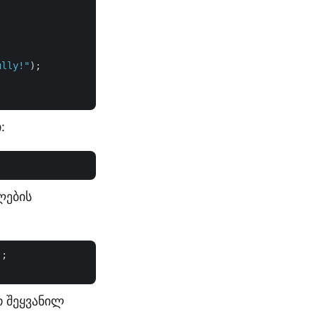
ully!"
);

:
ლების
;

თ შეყვანილ