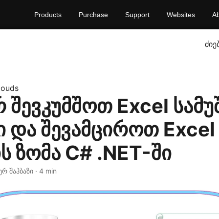
Products
Purchase
Support
Websites
A
ძიე
louds
შევკუმშოთ Excel სამუ
ი და შევამციროთ Excel
 ზომა C# .NET-ში
იერ შაჰბაზი · 4 min