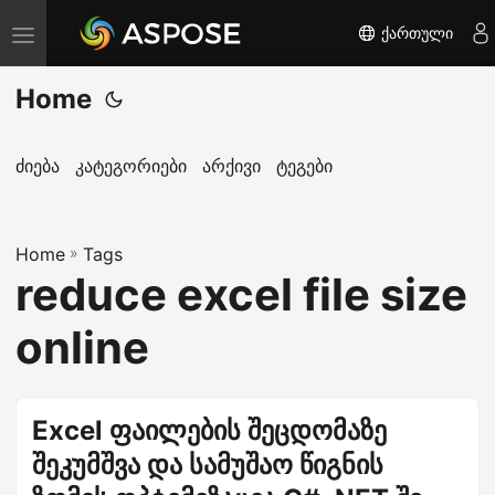
ქართული
T
o
Home
g
g
l
ძიება
კატეგორიები
არქივი
ტეგები
e
n
Home
a
»
Tags
reduce excel file size
v
i
online
g
a
t
Excel ფაილების შეცდომაზე
i
შეკუმშვა და სამუშაო წიგნის
o