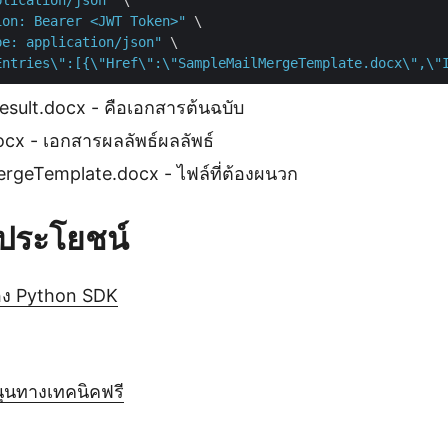
plication/json"
 \

ion: Bearer <JWT Token>"
 \

pe: application/json"
 \

Entries\":[{\"Href\":\"SampleMailMergeTemplate.docx\",\"
sult.docx - คือเอกสารต้นฉบับ
cx - เอกสารผลลัพธ์ผลลัพธ์
rgeTemplate.docx - ไฟล์ที่ต้องผนวก
็นประโยชน์
อง Python SDK
ุนทางเทคนิคฟรี