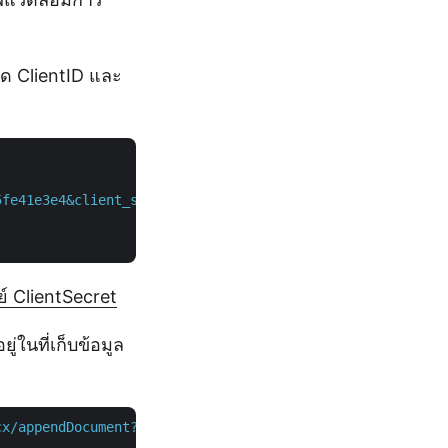
ยด ClientID และ
5fe41e3e4&client_secret=d87269aade6a46cdc295b711e26809af
ย์ ClientSecret
่ในที่เก็บข้อมูล
cx/appendDocument?destFileName=MergedFile.docx"
 \
