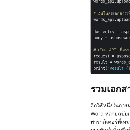
words_api.uploa
# อัปโหลดเอกสารเ
words_api.uploa
doc_entry = asp
body = asposewor
# เรียก API เพื่อ
request = aspos
result = words_a
print(
"Result {
รวมเอกสา
อีกวิธีหนึ่งในกา
Word หลายฉบับเข
พารามิเตอร์ที่เหม
บรรทัดคำสั่งหรื