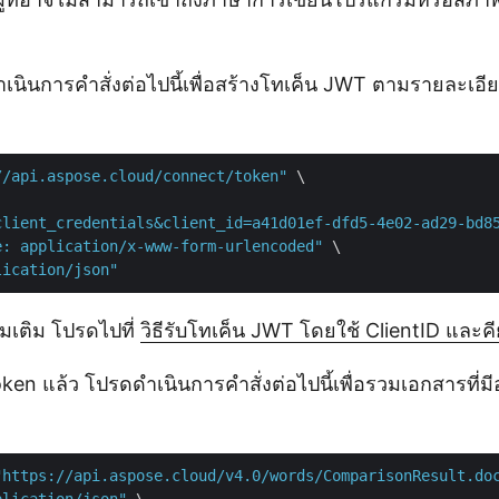
ำเนินการคำสั่งต่อไปนี้เพื่อสร้างโทเค็น JWT ตามรายละเอี
//api.aspose.cloud/connect/token"
 \

client_credentials&client_id=a41d01ef-dfd5-4e02-ad29-bd8
e: application/x-www-form-urlencoded"
 \

lication/json"
่มเติม โปรดไปที่
วิธีรับโทเค็น JWT โดยใช้ ClientID และคี
ken แล้ว โปรดดำเนินการคำสั่งต่อไปนี้เพื่อรวมเอกสารที่มีอยู
"https://api.aspose.cloud/v4.0/words/ComparisonResult.do