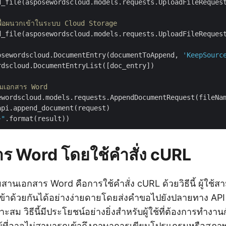
d_file(asposewordscloud.models.requests.UploadFileReques
พื่อผนวกเข้าในระบบ Cloud Storage
d_file(asposewordscloud.models.requests.UploadFileReques
osewordscloud.DocumentEntry(documentToAppend, 
'KeepSourc
dscloud.DocumentEntryList([doc_entry])

รวมเอกสาร Word
ewordscloud.models.requests.AppendDocumentRequest(fileNa
pi.append_document(request)

}"
ร Word โดยใช้คำสั่ง cURL
รผสานเอกสาร Word คือการใช้คำสั่ง cURL ด้วยวิธีนี้ ผู้ใ
้าด้วยกันได้อย่างง่ายดายโดยส่งคำขอไปยังปลายทาง API
าะสม วิธีนี้มีประโยชน์อย่างยิ่งสำหรับผู้ใช้ที่ต้องการทำงานก
อผู้ที่อาจไม่สามารถเข้าถึงภาษาการเขียนโปรแกรมหรือสภ