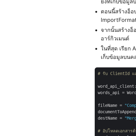
ยังที่เก็บข้อมู
ตอนนี้สร้างอ็
ImportFormat
จากนั้นสร้างอ
อาร์กิวเมนต์
ในที่สุด เรียก 
เก็บข้อมูลบนค
# รับ ClientId 
word_api_client
words_api = Word
fileName = 
"Com
documentToAppen
destName = 
"Mer
# อัปโหลดเอกสารต