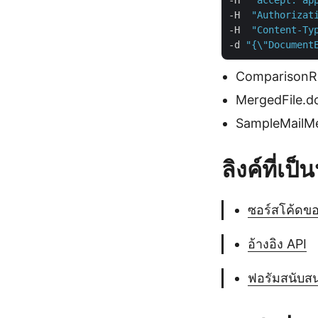
-H  
"accept: ap
-H  
"Authorizat
-H  
"Content-Ty
-d 
"{\"Document
ComparisonRe
MergedFile.do
SampleMailMe
ลิงค์ที่เป
ซอร์สโค้ดข
อ้างอิง API
ฟอรัมสนับสน