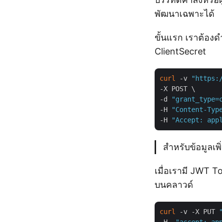
พัฒนาเฉพาะได้
ขั้นแรก เราต้องด
ClientSecret
curl
 -v 
"https:
-X POST \

-d 
"grant_type=
-H 
"Content-Typ
-H 
"Accept: app
สำหรับข้อมูลเพิ
เมื่อเรามี JWT To
บนคลาวด์
curl
 -v -X PUT 