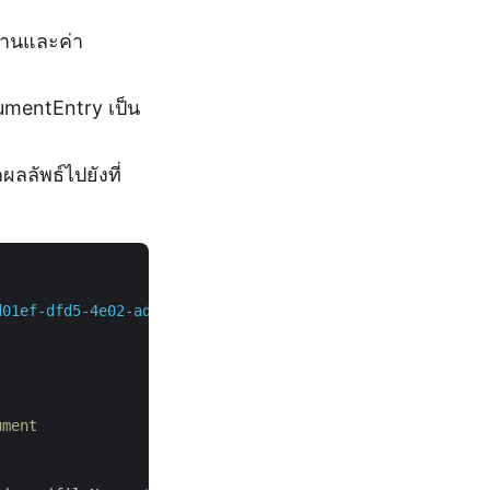
สานและค่า
cumentEntry เป็น
ลลัพธ์ไปยังที่
d01ef-dfd5-4e02-ad29-bd85fe41e3e4"
,
"d87269aade6a46cdc295
ument