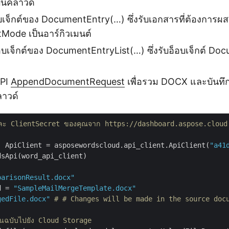
ลบนคลาวด์
อบเจ็กต์ของ DocumentEntry(…) ซึ่งรับเอกสารที่ต้องการผ
Mode เป็นอาร์กิวเมนต์
็อบเจ็กต์ของ DocumentEntryList(…) ซึ่งรับอ็อบเจ็กต์ Do
API
AppendDocumentRequest
เพื่อรวม DOCX และบันทึกผ
ลาวด์
และ ClientSecret ของคุณจาก https://dashboard.aspose.cloud
: ApiClient = asposewordscloud.api_client.ApiClient(
"a41
sApi(word_api_client)

parisonResult.docx"
d = 
"SampleMailMergeTemplate.docx"
gedFile.docx"
# # Changes will be made in the source doc
้นฉบับไปยัง Cloud Storage