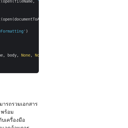
t(open(fileName, 
'rb'
), 
""
, 
None
))

t(open(documentToAppend, 
'rb'
), 
""
, 
None
))

eFormatting'
)

me, body, 
None
, 
None
, 
None
, 
None
, destName, 
None
, 
None
)

ช้สามารถรวมเอกสาร
 พร้อม
ับเครื่องมือ
าพแวดล้อมการ