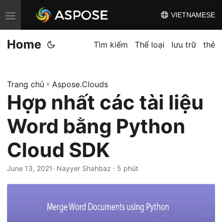
VIETNAMESE
C
h
Home
u
Tìm kiếm
Thể loại
lưu trữ
thẻ
y
ể
Trang chủ
»
Aspose.Clouds
n
Hợp nhất các tài liệu
đ
ổ
Word bằng Python
i
đ
Cloud SDK
i
June 13, 2021
· Nayyer Shahbaz · 5 phút
ề
u
h
ư