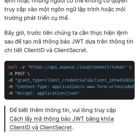
lệnh hoặc những người có thể không có quyền
truy cập vào một ngôn ngữ lập trình hoặc môi
trường phát triển cụ thể.
Bây giờ, trước tiên chúng ta cần thực hiện lệnh
sau để tạo mã thông báo JWT dựa trên thông tin
chi tiết ClientID và ClientSecret.
curl
 -v 
"https://api.aspose.cloud/connect/token"
 \

-X POST \

-d 
"grant_type=client_credentials&client_id=a41d01ef-
-H 
"Content-Type: application/x-www-form-urlencoded"
 
-H 
"Accept: application/json"
Để biết thêm thông tin, vui lòng truy cập
Cách lấy mã thông báo JWT bằng khóa
ClientID và ClientSecret
.