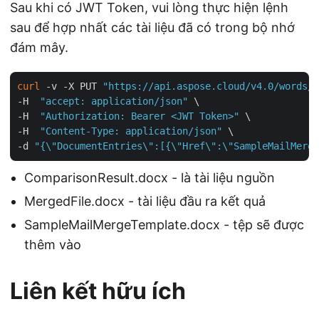
Sau khi có JWT Token, vui lòng thực hiện lệnh
sau để hợp nhất các tài liệu đã có trong bộ nhớ
đám mây.
curl
 -v -X PUT 
"https://api.aspose.cloud/v4.0/words/C
-H  
"accept: application/json"
 \

-H  
"Authorization: Bearer <JWT Token>"
 \

-H  
"Content-Type: application/json"
 \

-d 
"{\"DocumentEntries\":[{\"Href\":\"SampleMailMerge
ComparisonResult.docx - là tài liệu nguồn
MergedFile.docx - tài liệu đầu ra kết quả
SampleMailMergeTemplate.docx - tệp sẽ được
thêm vào
Liên kết hữu ích