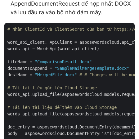
AppendDocumentRequest
để hợp nhất DOCX
và lưu đầu ra vào bộ nhớ đám mây.
# Nhận ClientId và ClientSecret của bạn từ https://da
word_api_client: ApiClient = asposewordscloud.api_cli
words_api = WordsApi(word_api_client)

fileName = 
"ComparisonResult.docx"
documentToAppend = 
"SampleMailMergeTemplate.docx"
destName = 
"MergedFile.docx"
# # Changes will be mad
# Tải tài liệu gốc lên Cloud Storage
words_api.upload_file(asposewordscloud.models.request
# Tải lên tài liệu để thêm vào Cloud Storage
words_api.upload_file(asposewordscloud.models.request
doc_entry = asposewordscloud.DocumentEntry(documentTo
body = asposewordscloud.DocumentEntryList([doc_entry]