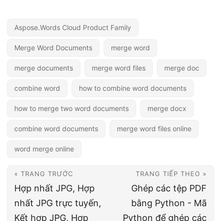
Aspose.Words Cloud Product Family
Merge Word Documents
merge word
merge documents
merge word files
merge doc
combine word
how to combine word documents
how to merge two word documents
merge docx
combine word documents
merge word files online
word merge online
« TRANG TRƯỚC
TRANG TIẾP THEO »
Hợp nhất JPG, Hợp
Ghép các tệp PDF
nhất JPG trực tuyến,
bằng Python - Mã
Kết hợp JPG, Hợp
Python để ghép các