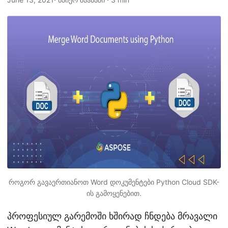
n
როგორ გავაერთიანოთ Word დოკუმენტები Python Cloud SDK-
ის გამოყენებით.
პროფესიულ გარემოში ხშირად ჩნდება მრავალი