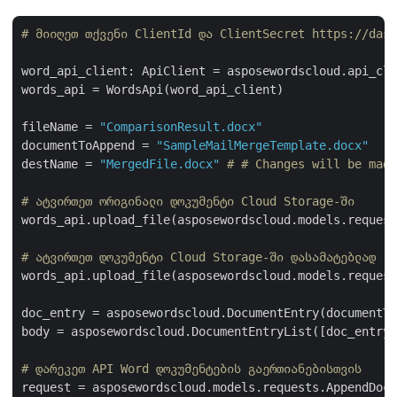
# მიიღეთ თქვენი ClientId და ClientSecret https://dash
word_api_client: ApiClient = asposewordscloud.api_cli
words_api = WordsApi(word_api_client)

fileName = 
"ComparisonResult.docx"
documentToAppend = 
"SampleMailMergeTemplate.docx"
destName = 
"MergedFile.docx"
# # Changes will be mad
# ატვირთეთ ორიგინალი დოკუმენტი Cloud Storage-ში
words_api.upload_file(asposewordscloud.models.request
# ატვირთეთ დოკუმენტი Cloud Storage-ში დასამატებლად
words_api.upload_file(asposewordscloud.models.request
doc_entry = asposewordscloud.DocumentEntry(documentTo
body = asposewordscloud.DocumentEntryList([doc_entry]
# დარეკეთ API Word დოკუმენტების გაერთიანებისთვის
request = asposewordscloud.models.requests.AppendDocu