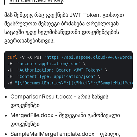
and ClientSecret key
.
მას შემდეგ რაც გვექნება JWT Token, გთხოვთ
შეასრულოთ შემდეგი ბრძანება ღრუბლოვან
საცავში უკვე ხელმისაწვდომი დოკუმენტების
გაერთიანებისთვის.
curl
 -v -X PUT 
"https://api.aspose.cloud/v4.0/words/C
-H  
"accept: application/json"
 \

-H  
"Authorization: Bearer <JWT Token>"
 \

-H  
"Content-Type: application/json"
 \

-d 
"{\"DocumentEntries\":[{\"Href\":\"SampleMailMerge
ComparisonResult.docx - არის საწყის
დოკუმენტი
MergedFile.docx - შედეგიანი გამომავალი
დოკუმენტი
SampleMailMergeTemplate.docx - ფაილი,