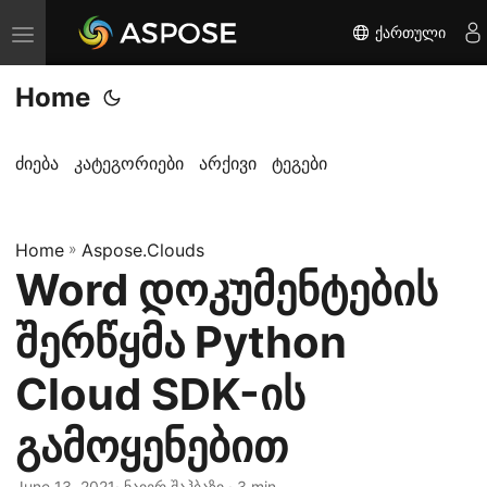
ქართული
T
o
Home
g
g
l
ძიება
კატეგორიები
არქივი
ტეგები
e
n
Home
a
»
Aspose.Clouds
Word დოკუმენტების
v
i
შერწყმა Python
g
a
Cloud SDK-ის
t
გამოყენებით
i
o
June 13, 2021
· ნაიერ შაჰბაზი · 3 min