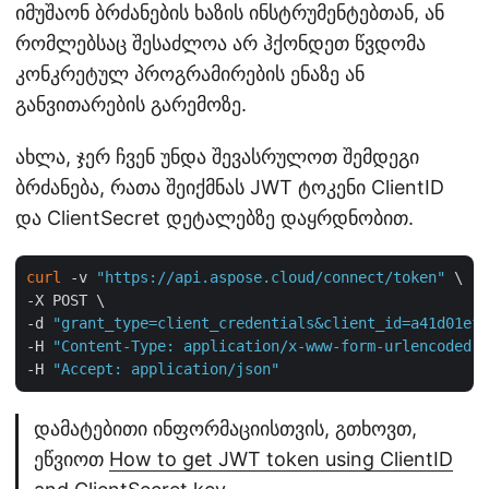
იმუშაონ ბრძანების ხაზის ინსტრუმენტებთან, ან
რომლებსაც შესაძლოა არ ჰქონდეთ წვდომა
კონკრეტულ პროგრამირების ენაზე ან
განვითარების გარემოზე.
ახლა, ჯერ ჩვენ უნდა შევასრულოთ შემდეგი
ბრძანება, რათა შეიქმნას JWT ტოკენი ClientID
და ClientSecret დეტალებზე დაყრდნობით.
curl
 -v 
"https://api.aspose.cloud/connect/token"
 \

-X POST \

-d 
"grant_type=client_credentials&client_id=a41d01ef-
-H 
"Content-Type: application/x-www-form-urlencoded"
 
-H 
"Accept: application/json"
დამატებითი ინფორმაციისთვის, გთხოვთ,
ეწვიოთ
How to get JWT token using ClientID