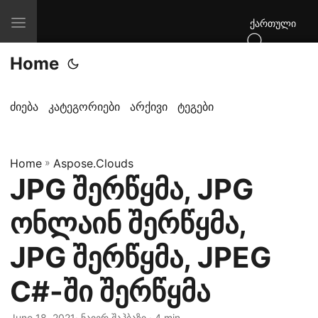
T
ქართული
o
Home
g
g
l
ძიება
კატეგორიები
არქივი
ტეგები
e
n
Home
a
»
Aspose.Clouds
JPG შერწყმა, JPG
v
i
ონლაინ შერწყმა,
g
a
JPG შერწყმა, JPEG
t
C#-ში შერწყმა
i
o
June 18, 2021
· ნაიერ შაჰბაზი · 4 min