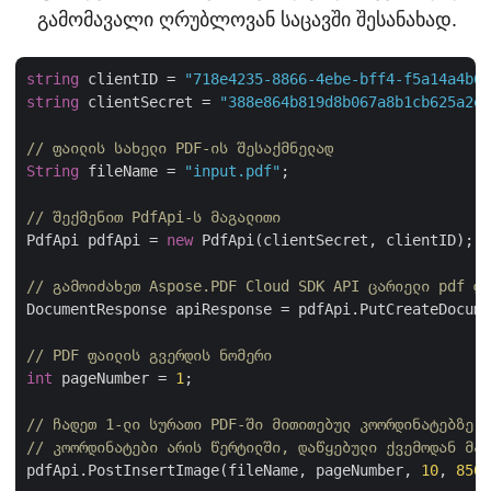
გამომავალი ღრუბლოვან საცავში შესანახად.
string
 clientID = 
"718e4235-8866-4ebe-bff4-f5a14a4b64
string
 clientSecret = 
"388e864b819d8b067a8b1cb625a2ea
// ფაილის სახელი PDF-ის შესაქმნელად
String
 fileName = 
"input.pdf"
;

// შექმენით PdfApi-ს მაგალითი
PdfApi pdfApi = 
new
 PdfApi(clientSecret, clientID);

// გამოიძახეთ Aspose.PDF Cloud SDK API ცარიელი pdf ფა
DocumentResponse apiResponse = pdfApi.PutCreateDocume
// PDF ფაილის გვერდის ნომერი
int
 pageNumber = 
1
;

// ჩადეთ 1-ლი სურათი PDF-ში მითითებულ კოორდინატებზე
// კოორდინატები არის წერტილში, დაწყებული ქვემოდან მარ
pdfApi.PostInsertImage(fileName, pageNumber, 
10
, 
850
,