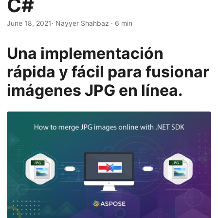
C#
i
ó
June 18, 2021
· Nayyer Shahbaz · 6 min
n
Una implementación
rápida y fácil para fusionar
imágenes JPG en línea.