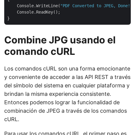
    Console.WriteLine(
"PDF Converted to JPEG, Done!"
)
    Console.ReadKey();

Combine JPG usando el
comando cURL
Los comandos cURL son una forma emocionante
y conveniente de acceder a las API REST a través
del símbolo del sistema en cualquier plataforma y
brindan la misma experiencia consistente.
Entonces podemos lograr la funcionalidad de
combinación de JPEG a través de los comandos
cURL.
Para usar los comandos cURL, el primer paso es