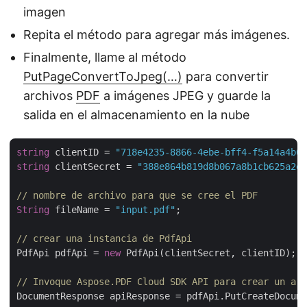
imagen
Repita el método para agregar más imágenes.
Finalmente, llame al método
PutPageConvertToJpeg(…)
para convertir
archivos
PDF
a imágenes JPEG y guarde la
salida en el almacenamiento en la nube
string
 clientID = 
"718e4235-8866-4ebe-bff4-f5a14a4b64
string
 clientSecret = 
"388e864b819d8b067a8b1cb625a2ea
// nombre de archivo para que se cree el PDF
String
 fileName = 
"input.pdf"
;

// crear una instancia de PdfApi
PdfApi pdfApi = 
new
 PdfApi(clientSecret, clientID);

// Invoque Aspose.PDF Cloud SDK API para crear un arc
DocumentResponse apiResponse = pdfApi.PutCreateDocume