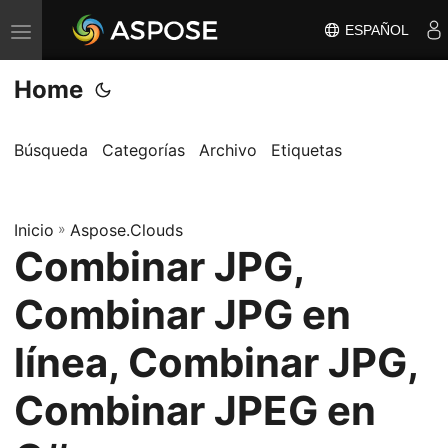
ESPAÑOL
A
l
Home
t
e
r
Búsqueda
Categorías
Archivo
Etiquetas
n
a
Inicio
r
»
Aspose.Clouds
Combinar JPG,
n
a
Combinar JPG en
v
e
línea, Combinar JPG,
g
Combinar JPEG en
a
c