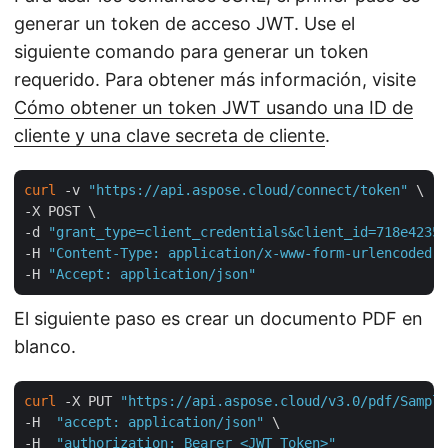
generar un token de acceso JWT. Use el
siguiente comando para generar un token
requerido. Para obtener más información, visite
Cómo obtener un token JWT usando una ID de
cliente y una clave secreta de cliente
.
curl
 -v 
"https://api.aspose.cloud/connect/token"
 \

-X POST \

-d 
"grant_type=client_credentials&client_id=718e4235-
-H 
"Content-Type: application/x-www-form-urlencoded"
 
-H 
"Accept: application/json"
El siguiente paso es crear un documento PDF en
blanco.
curl
 -X PUT 
"https://api.aspose.cloud/v3.0/pdf/Sample
-H  
"accept: application/json"
 \

-H  
"authorization: Bearer <JWT Token>"