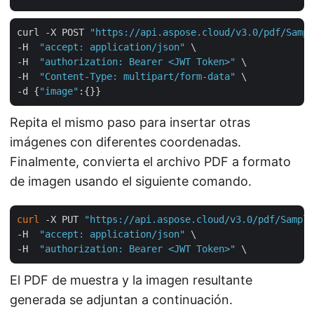
curl -X POST 
"https://api.aspose.cloud/v3.0/pdf/Sampl
-H  
"accept: application/json"
 \

-H  
"authorization: Bearer <JWT Token>"
 \

-H  
"Content-Type: multipart/form-data"
 \

-d {
"image"
Repita el mismo paso para insertar otras
imágenes con diferentes coordenadas.
Finalmente, convierta el archivo PDF a formato
de imagen usando el siguiente comando.
curl
 -X PUT 
"https://api.aspose.cloud/v3.0/pdf/Sample
-H  
"accept: application/json"
 \

-H  
"authorization: Bearer <JWT Token>"
El PDF de muestra y la imagen resultante
generada se adjuntan a continuación.