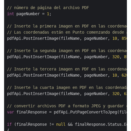
// número de página del archivo PDF
int
 pageNumber = 
1
;

// Inserte la primera imagen en PDF en las coordenada
// Las coordenadas están en Punto comenzando desde a
pdfApi.PostInsertImage(fileName, pageNumber, 
10
, 
850
,
// Inserte la segunda imagen en PDF en las coordenada
pdfApi.PostInsertImage(fileName, pageNumber, 
320
, 
850
// Inserte la tercera imagen en PDF en las coordenada
pdfApi.PostInsertImage(fileName, pageNumber, 
10
, 
620
,
// Inserte la cuarta imagen en PDF en las coordenadas
pdfApi.PostInsertImage(fileName, pageNumber, 
320
, 
620
// convertir archivos PDF a formato JPEG y guardar en
var
 finalResponse = pdfApi.PutPageConvertToJpeg(fileN
if
 (finalResponse != 
null
 && finalResponse.Status.Equ
{
