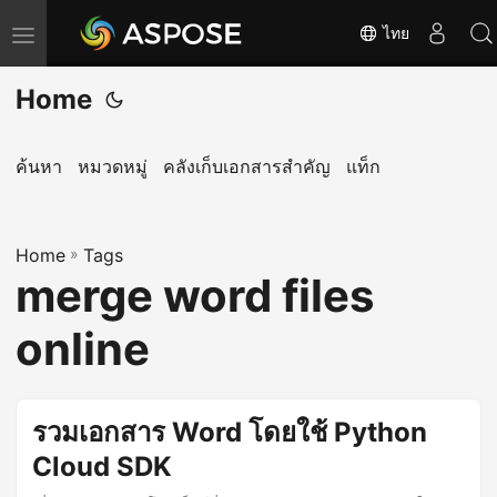
ไทย
T
o
Home
g
g
l
ค้นหา
หมวดหมู่
คลังเก็บเอกสารสำคัญ
แท็ก
e
n
Home
a
»
Tags
merge word files
v
i
online
g
a
t
รวมเอกสาร Word โดยใช้ Python
i
Cloud SDK
o