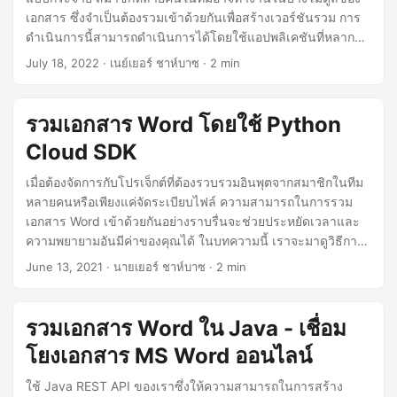
n
เอกสาร ซึ่งจำเป็นต้องรวมเข้าด้วยกันเพื่อสร้างเวอร์ชันรวม การ
ดำเนินการนี้สามารถดำเนินการได้โดยใช้แอปพลิเคชันที่หลาก
หลาย แต่ขั้นตอนการผสานเอกสารแบบแมนนวลอาจเป็นกิจกรรม
July 18, 2022
· เนย์เยอร์ ชาห์บาซ · 2 min
ที่น่าเบื่อ ดังนั้น เพื่อให้มีวิธีแก้ปัญหาที่ได้ผลมากขึ้น เราจะพูดถึง
รายละเอียดเกี่ยวกับวิธีการรวมเอกสารคำโดยใช้ Java SDK API
ผสานเอกสาร รวมเอกสาร Word ใน Java รวมเอกสาร Word
รวมเอกสาร Word โดยใช้ Python
โดยใช้คำสั่ง cURL API ผสานเอกสาร Aspose.Words Cloud
Cloud SDK
SDK for Java ช่วยให้คุณสามารถแนะนำความสามารถในการ
สร้าง การจัดการ และการแปลงเอกสาร Word ภายใน
เมื่อต้องจัดการกับโปรเจ็กต์ที่ต้องรวบรวมอินพุตจากสมาชิกในทีม
แอปพลิเคชัน Java นอกจากนี้ยังมีคุณสมบัติในการรวมเอกสารคำ
หลายคนหรือเพียงแค่จัดระเบียบไฟล์ ความสามารถในการรวม
เพื่อสร้างเอาต์พุตรวมเป็นหนึ่งเดียว หากต้องการใช้ SDK โปรด
เอกสาร Word เข้าด้วยกันอย่างราบรื่นจะช่วยประหยัดเวลาและ
เพิ่มรายละเอียดต่อไปนี้ในไฟล์ pom.xml ประเภท maven build
ความพยายามอันมีค่าของคุณได้ ในบทความนี้ เราจะมาดูวิธีการ
AsposeJavaAPI
Aspose Java API
บรรลุผลดังกล่าวโดยใช้พลังของ Python Cloud SDK
June 13, 2021
· นายเยอร์ ชาห์บาซ · 2 min
https://repository.aspose.cloud/repo/
com.aspose
aspose-
words-cloud
22.5.0
หลังจากการติดตั้ง เราจำเป็นต้องลง
ทะเบียนบัญชีฟรีผ่าน Aspose.Cloud dashboard โดยใช้ GitHub
รวมเอกสาร Word ใน Java - เชื่อม
หรือบัญชี Google หรือเพียงลงทะเบียนและรับข้อมูลรับรองลูกค้า
ของคุณ
โยงเอกสาร MS Word ออนไลน์
ใช้ Java REST API ของเราซึ่งให้ความสามารถในการสร้าง