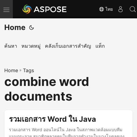
ไทย
T
o
Home
g
g
l
ค้นหา
หมวดหมู่
คลังเก็บเอกสารสำคัญ
แท็ก
e
n
Home
a
»
Tags
combine word
v
i
documents
g
a
t
รวมเอกสาร Word ใน Java
i
รวมเอกสาร Word ออนไลน์ใน Java ในสภาพแวดล้อมแบบทีม
o
แบบกระจาย สมาชิกหลายคนในทีมอาจทำงานในบางโมดูลของ