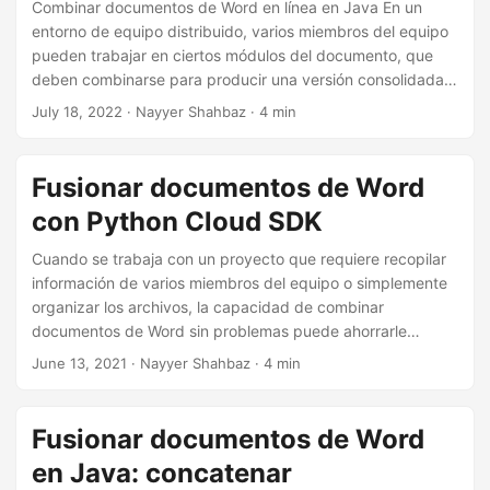
i
Combinar documentos de Word en línea en Java En un
entorno de equipo distribuido, varios miembros del equipo
ó
pueden trabajar en ciertos módulos del documento, que
n
deben combinarse para producir una versión consolidada.
Esta operación se puede realizar utilizando una variedad
July 18, 2022
· Nayyer Shahbaz · 4 min
de aplicaciones, pero los pasos manuales para fusionar
documentos de Word pueden ser una actividad tediosa.
Entonces, para tener una solución más viable, discutiremos
Fusionar documentos de Word
los detalles de cómo combinar documentos de Word
con Python Cloud SDK
usando Java SDK.
Cuando se trabaja con un proyecto que requiere recopilar
información de varios miembros del equipo o simplemente
organizar los archivos, la capacidad de combinar
documentos de Word sin problemas puede ahorrarle
tiempo y esfuerzo valiosos. En este artículo, exploraremos
June 13, 2021
· Nayyer Shahbaz · 4 min
cómo lograrlo utilizando el poder del SDK de Python Cloud.
Fusionar documentos de Word
en Java: concatenar