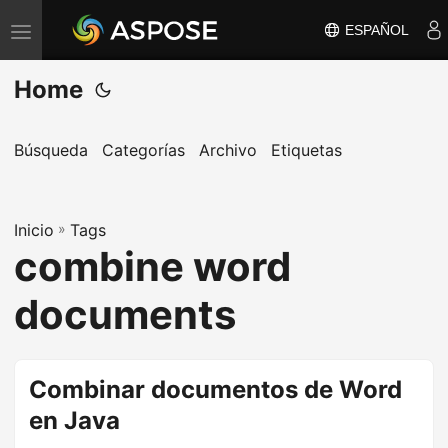
ESPAÑOL
A
l
Home
t
e
r
Búsqueda
Categorías
Archivo
Etiquetas
n
a
Inicio
r
»
Tags
combine word
n
a
documents
v
e
g
Combinar documentos de Word
a
en Java
c