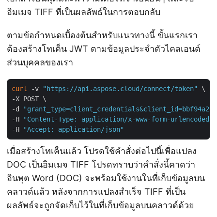
อิมเมจ TIFF ที่เป็นผลลัพธ์ในการตอบกลับ
ตามข้อกำหนดเบื้องต้นสำหรับแนวทางนี้ ขั้นแรกเรา
ต้องสร้างโทเค็น JWT ตามข้อมูลประจำตัวไคลเอนต์
ส่วนบุคคลของเรา
curl
 -v 
"https://api.aspose.cloud/connect/token"
 \

-X POST \

-d 
"grant_type=client_credentials&client_id=bbf94a2c-
-H 
"Content-Type: application/x-www-form-urlencoded"
 
-H 
"Accept: application/json"
เมื่อสร้างโทเค็นแล้ว โปรดใช้คำสั่งต่อไปนี้เพื่อแปลง
DOC เป็นอิมเมจ TIFF โปรดทราบว่าคำสั่งนี้คาดว่า
อินพุต Word (DOC) จะพร้อมใช้งานในที่เก็บข้อมูลบน
คลาวด์แล้ว หลังจากการแปลงสำเร็จ TIFF ที่เป็น
ผลลัพธ์จะถูกจัดเก็บไว้ในที่เก็บข้อมูลบนคลาวด์ด้วย