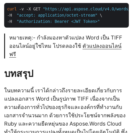
curl
 -v -X GET 
"https://api.aspose.cloud/v4.0/words/i
-H  
"accept: application/octet-stream"
 \

-H  
"Authorization: Bearer <JWT Token>"
หมายเหตุ:- กำลังมองหาตัวแปลง Word เป็น TIFF
ออนไลน์อยู่ใช่ไหม โปรดลองใช้
ตัวแปลงออนไลน์
ฟรี
บทสรุป
ในบทความนี้ เราได้กล่าวถึงรายละเอียดเกี่ยวกับการ
แปลงเอกสาร Word เป็นรูปภาพ TIFF เนื่องจากเป็น
ความต้องการทั่วไปของธุรกิจและองค์กรที่ทำงานกับ
เอกสารจำนวนมาก ด้วยการใช้ประโยชน์จากพลังของ
Ruby และความยืดหยุ่นของ Aspose.Words Cloud
ทำให้กระบวนการแปลงทั้งหมดเป็นไปโดยอัตโนมัติ ซึ่ง