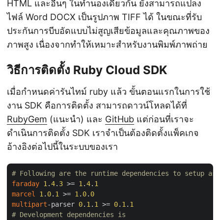
HTML และอื่นๆ ในทำนองเดียวกัน ยังสามารถแปลง
ไฟล์ Word DOCX เป็นรูปภาพ TIFF ได้ ในขณะที่รับ
ประกันการบีบอัดแบบไม่สูญเสียข้อมูลและคุณภาพของ
ภาพสูง เนื่องจากทำให้เหมาะสำหรับงานพิมพ์ภาพถ่าย
วิธีการติดตั้ง Ruby Cloud SDK
เมื่อกำหนดค่ารันไทม์ ruby แล้ว ขั้นตอนแรกในการใช้
งาน SDK คือการติดตั้ง สามารถดาวน์โหลดได้ที่
RubyGem
(แนะนำ) และ
GitHub
แต่ก่อนที่เราจะ
ดำเนินการติดตั้ง SDK เราจำเป็นต้องติดตั้งแพ็คเกจ
อ้างอิงต่อไปนี้ในระบบของเรา
# Following are the runtime dependencies to setup asp
faraday
1
.
4
.
3
 >= 
1
.
4
.
1
marcel
1
.
0
.
1
 >= 
1
.
0
.
0
multipart
-parser 
0
.
1
.
1
 >= 
0
.
1
.
1
# Development dependencies is