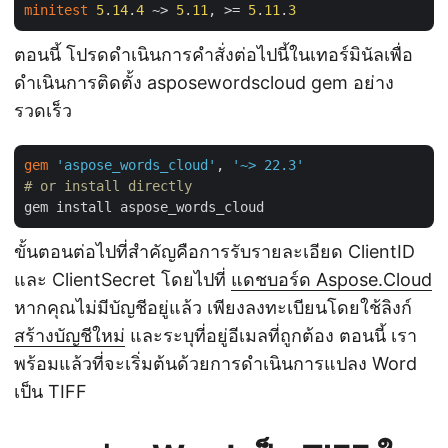
minitest
5
.
14
.
4
 ~> 
5
.
11
, >= 
5
.
11
.
3
ตอนนี้ โปรดดำเนินการคำสั่งต่อไปนี้ในเทอร์มินัลเพื่อ
ดำเนินการติดตั้ง asposewordscloud gem อย่าง
รวดเร็ว
gem
'aspose_words_cloud'
, 
'~> 22.3'
# or install directly
ขั้นตอนต่อไปที่สำคัญคือการรับรายละเอียด ClientID
และ ClientSecret โดยไปที่
แดชบอร์ด Aspose.Cloud
หากคุณไม่มีบัญชีอยู่แล้ว เพียงลงทะเบียนโดยใช้ลิงก์
สร้างบัญชีใหม่
และระบุที่อยู่อีเมลที่ถูกต้อง ตอนนี้ เรา
พร้อมแล้วที่จะเริ่มต้นด้วยการดำเนินการแปลง Word
เป็น TIFF