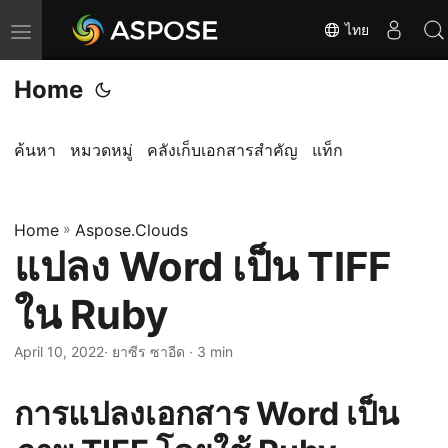
ไทย
T
o
Home
g
g
l
ค้นหา
หมวดหมู่
คลังเก็บเอกสารสำคัญ
แท็ก
e
n
Home
a
»
Aspose.Clouds
แปลง Word เป็น TIFF
v
i
ใน Ruby
g
a
April 10, 2022
· ยาซีร ซาอีด · 3 min
t
i
การแปลงเอกสาร Word เป็น
o