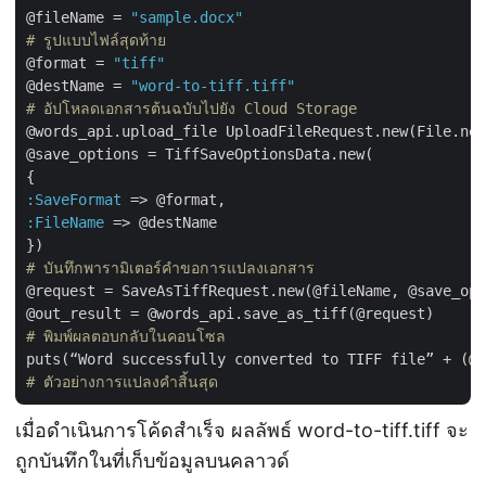
@fileName = 
"sample.docx"
# รูปแบบไฟล์สุดท้าย
@format = 
"tiff"
@destName = 
"word-to-tiff.tiff"
# อัปโหลดเอกสารต้นฉบับไปยัง Cloud Storage
@words_api.upload_file UploadFileRequest.new(File.new
@save_options = TiffSaveOptionsData.new(

:SaveFormat
:FileName
 => @destName

# บันทึกพารามิเตอร์คำขอการแปลงเอกสาร
@request = SaveAsTiffRequest.new(@fileName, @save_opt
# พิมพ์ผลตอบกลับในคอนโซล
# ตัวอย่างการแปลงคำสิ้นสุด
เมื่อดำเนินการโค้ดสำเร็จ ผลลัพธ์ word-to-tiff.tiff จะ
ถูกบันทึกในที่เก็บข้อมูลบนคลาวด์