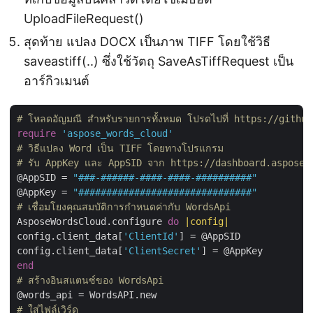
UploadFileRequest()
สุดท้าย แปลง DOCX เป็นภาพ TIFF โดยใช้วิธี
saveastiff(..) ซึ่งใช้วัตถุ SaveAsTiffRequest เป็น
อาร์กิวเมนต์
# โหลดอัญมณี สำหรับรายการทั้งหมด โปรดไปที่ https://gith
require
'aspose_words_cloud'
# วิธีแปลง Word เป็น TIFF โดยทางโปรแกรม
# รับ AppKey และ AppSID จาก https://dashboard.aspose.
@AppSID = 
"###-######-####-####-##########"
@AppKey = 
"###############################"
# เชื่อมโยงคุณสมบัติการกำหนดค่ากับ WordsApi
AsposeWordsCloud.configure 
do
|config|
config.client_data[
'ClientId'
] = @AppSID

config.client_data[
'ClientSecret'
end
# สร้างอินสแตนซ์ของ WordsApi
# ใส่ไฟล์เวิร์ด