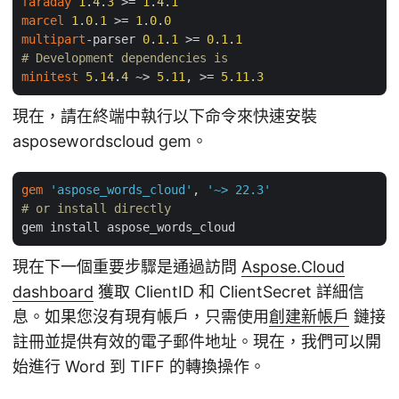
faraday
1
.
4
.
3
 >= 
1
.
4
.
1
marcel
1
.
0
.
1
 >= 
1
.
0
.
0
multipart
-parser 
0
.
1
.
1
 >= 
0
.
1
.
1
# Development dependencies is
minitest
5
.
14
.
4
 ~> 
5
.
11
, >= 
5
.
11
.
3
現在，請在終端中執行以下命令來快速安裝
asposewordscloud gem。
gem
'aspose_words_cloud'
, 
'~> 22.3'
# or install directly
現在下一個重要步驟是通過訪問
Aspose.Cloud
dashboard
獲取 ClientID 和 ClientSecret 詳細信
息。如果您沒有現有帳戶，只需使用
創建新帳戶
鏈接
註冊並提供有效的電子郵件地址。現在，我們可以開
始進行 Word 到 TIFF 的轉換操作。