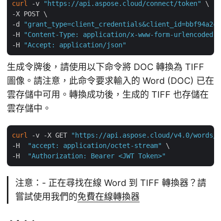
curl
 -v 
"https://api.aspose.cloud/connect/token"
 \

-X POST \

-d 
"grant_type=client_credentials&client_id=bbf94a2c-
-H 
"Content-Type: application/x-www-form-urlencoded"
 
-H 
"Accept: application/json"
生成令牌後，請使用以下命令將 DOC 轉換為 TIFF
圖像。請注意，此命令要求輸入的 Word (DOC) 已在
雲存儲中可用。轉換成功後，生成的 TIFF 也存儲在
雲存儲中。
curl
 -v -X GET 
"https://api.aspose.cloud/v4.0/words/i
-H  
"accept: application/octet-stream"
 \

-H  
"Authorization: Bearer <JWT Token>"
注意：- 正在尋找在線 Word 到 TIFF 轉換器？請
嘗試使用我們的
免費在線轉換器