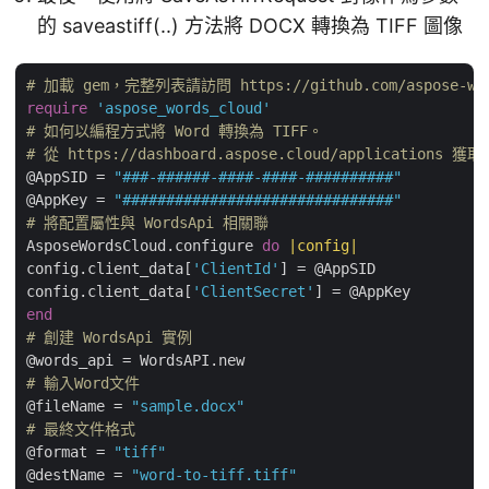
的 saveastiff(..) 方法將 DOCX 轉換為 TIFF 圖像
# 加載 gem，完整列表請訪問 https://github.com/aspose-words
require
'aspose_words_cloud'
# 如何以編程方式將 Word 轉換為 TIFF。
# 從 https://dashboard.aspose.cloud/applications 獲
@AppSID = 
"###-######-####-####-##########"
@AppKey = 
"###############################"
# 將配置屬性與 WordsApi 相關聯
AsposeWordsCloud.configure 
do
|config|
config.client_data[
'ClientId'
] = @AppSID

config.client_data[
'ClientSecret'
end
# 創建 WordsApi 實例
# 輸入Word文件
@fileName = 
"sample.docx"
# 最終文件格式
@format = 
"tiff"
@destName = 
"word-to-tiff.tiff"