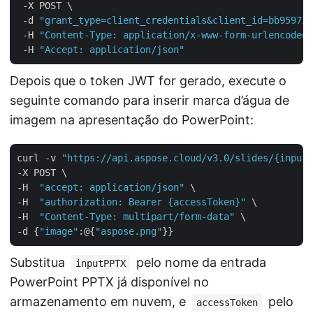
 -X POST \

 -d 
"grant_type=client_credentials&client_id=bb959721
 -H 
"Content-Type: application/x-www-form-urlencoded"
 -H 
"Accept: application/json"
Depois que o token JWT for gerado, execute o
seguinte comando para inserir marca d’água de
imagem na apresentação do PowerPoint:
curl -v 
"https://api.aspose.cloud/v3.0/slides/{inputP
-X POST \

-H  
"accept: application/json"
 \

-H  
"authorization: Bearer {accessToken}"
 \

-H  
"Content-Type: multipart/form-data"
 \

-d {
"image"
:@{
"aspose.png"
Substitua
pelo nome da entrada
inputPPTX
PowerPoint PPTX já disponível no
armazenamento em nuvem, e
pelo
accessToken