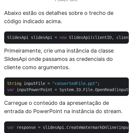
Abaixo estão os detalhes sobre o trecho de
código indicado acima.
SlidesApi slidesApi = 
new
Primeiramente, crie uma instância da classe
SlidesApi onde passamos as credenciais do
cliente como argumentos.
String
 inputFile = 
"convertedFile.ppt"
var
Carregue o conteúdo da apresentação de
entrada do PowerPoint na instância do stream.
var
 response = slidesApi.CreateWatermarkOnline(inputP