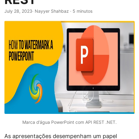
ã
o
July 28, 2023
· Nayyer Shahbaz · 5 minutos
Marca d’água PowerPoint com API REST .NET.
As apresentações desempenham um papel