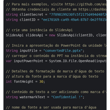
// Para mais exemplos, visite https://github.com/aspo
// Obtenha credenciais do cliente em https://dashboar
string
 clientSecret = 
"7f098199230fc5f2175d494d48f207
string
 clientID = 
"ee170169-ca49-49a4-87b7-0e2ff815ea
// crie uma instância do SlidesApi
SlidesApi slidesApi = 
new
 SlidesApi(clientID, clientS
// Insira a apresentação do PowerPoint da unidade loc
String
 inputFile = 
"convertedFile.pptx"
// carregar o conteúdo do PPT na instância do stream
var
 inputPowerPoint = System.IO.File.OpenRead(inputFi
// Detalhes de formatação de marca d'água de texto
// altura da fonte para a marca d'água do texto
int
 fontHeight = 
30
;

// Conteúdo de texto a ser adicionado como marca d'ág
string
 watermarkText = 
"Confidential !"
;

// nome da fonte a ser usada para marca d'água