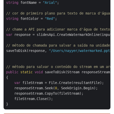
string
 fontName = 
"Arial"
;

// cor de primeiro plano para texto de marca d'água
string
 fontColor = 
"Red"
;

// chame a API para adicionar marca d'água de texto a
var
 response = slidesApi.CreateWatermarkOnline(inputP
// método de chamada para salvar a saída na unidade l
saveToDisk(response, 
"/Users/nayyer/watermarked.pptx"
// método para salvar o conteúdo do stream em um arqu
public
static
void
 saveToDisk(Stream responseStream, 
{

var
 fileStream = File.Create(resultantFile);

    responseStream.Seek(
0
, SeekOrigin.Begin);

    responseStream.CopyTo(fileStream);

    fileStream.Close();
