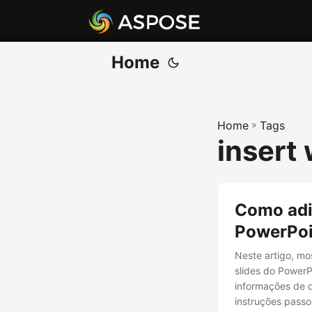
Home
Home
»
Tags
insert
Como adi
PowerPoi
Neste artigo, m
slides do PowerP
informações de d
instruções passo