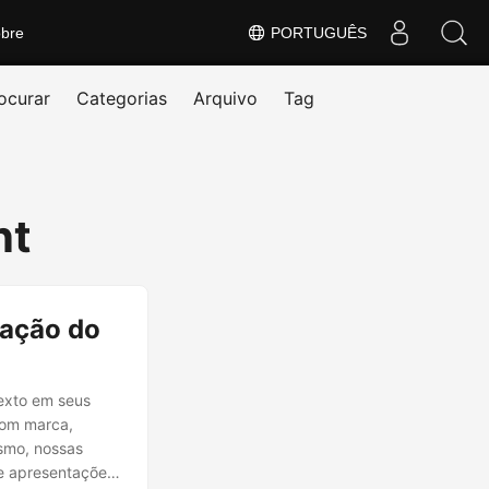
bre
PORTUGUÊS
ocurar
Categorias
Arquivo
Tag
nt
tação do
exto em seus
com marca,
ismo, nossas
de apresentações