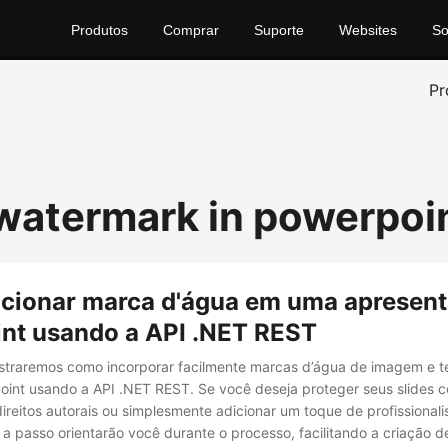
Produtos
Comprar
Suporte
Websites
So
Pr
 watermark in powerpoi
cionar marca d'água em uma apresen
nt usando a API .NET REST
ostraremos como incorporar facilmente marcas d’água de imagem e t
oint usando a API .NET REST. Se você deseja proteger seus slides 
ireitos autorais ou simplesmente adicionar um toque de profissional
 a passo orientarão você durante o processo, facilitando a criação 