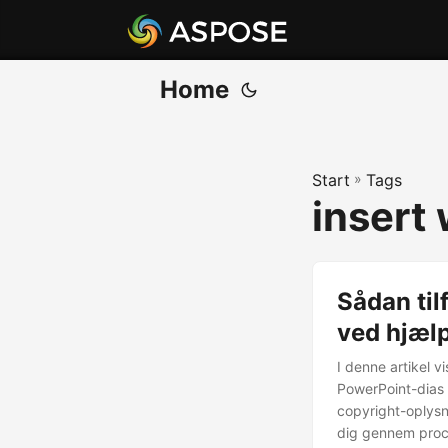
Home
Start
»
Tags
insert
Sådan ti
ved hjæl
I denne artikel 
PowerPoint-dias 
copyright-oplysnin
dig gennem proce