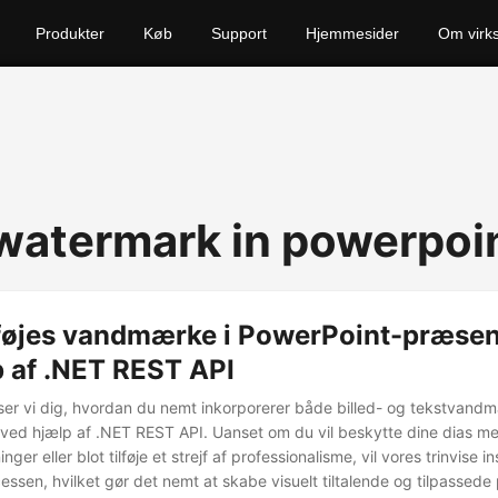
Produkter
Køb
Support
Hjemmesider
Om virk
 watermark in powerpoi
lføjes vandmærke i PowerPoint-præsen
p af .NET REST API
viser vi dig, hvordan du nemt inkorporerer både billed- og tekstvandm
ved hjælp af .NET REST API. Uanset om du vil beskytte dine dias m
ger eller blot tilføje et strejf af professionalisme, vil vores trinvise i
ssen, hvilket gør det nemt at skabe visuelt tiltalende og tilpassede