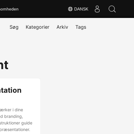
somheden
DANSK
Søg
Kategorier
Arkiv
Tags
nt
tation
ærker i dine
ed branding,
nstruktioner guide
 præsentationer.