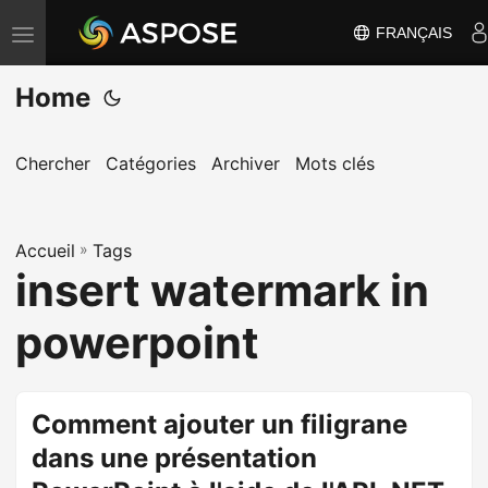
FRANÇAIS
B
a
Home
s
c
u
Chercher
Catégories
Archiver
Mots clés
l
e
Accueil
r
»
Tags
insert watermark in
l
a
powerpoint
n
a
v
Comment ajouter un filigrane
i
dans une présentation
g