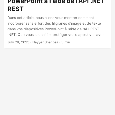
PowerPoint à l'aide de l'API .NET
a
REST
t
i
Dans cet article, nous allons vous montrer comment
o
incorporer sans effort des filigranes d’image et de texte
dans vos diapositives PowerPoint à l’aide de l’API REST
n
.NET. Que vous souhaitiez protéger vos diapositives avec
une image de marque, des informations de droits d’auteur
July 28, 2023
· Nayyer Shahbaz · 5 min
ou simplement ajouter une touche de professionnalisme,
nos instructions étape par étape vous guideront tout au
long du processus, facilitant ainsi la création de
présentations visuellement attrayantes et personnalisées.