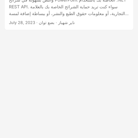
n
REST API. سواء كنت تريد حماية الشرائح الخاصة بك بالعلامة
التجارية، أو معلومات حقوق الطبع والنشر، أو ببساطة إضافة لمسة
من الاحترافية، فإن إرشاداتنا خطوة بخطوة سترشدك خلال العملية،
· ناير شهباز · بضع ثوان
July 28, 2023
مما يجعل من السهل إنشاء عروض تقديمية جذابة ومخصصة بصريًا.