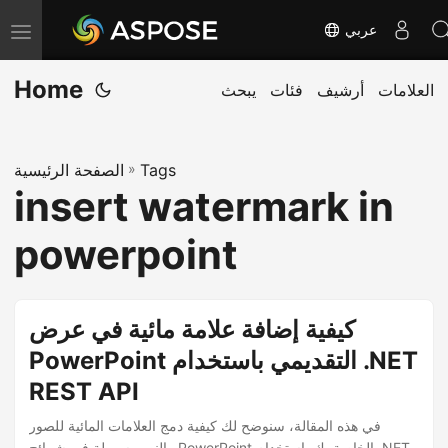
عربي
T
o
Home
العلامات
أرشيف
فئات
يبحث
g
g
l
Tags
»
الصفحة الرئيسية
e
insert watermark in
n
a
powerpoint
v
i
g
كيفية إضافة علامة مائية في عرض
a
PowerPoint التقديمي باستخدام .NET
t
REST API
i
o
في هذه المقالة، سنوضح لك كيفية دمج العلامات المائية للصور
والنص بسهولة في شرائح PowerPoint الخاصة بك باستخدام .NET