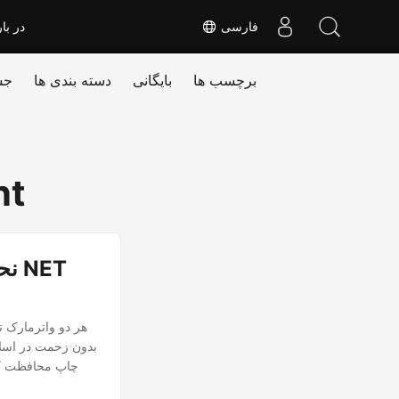
فارسی
در بار
برچسب ها
بایگانی
دسته بندی ها
جس
nt
نحو
بدون زحمت در اسلای
چاپ محافظت کنی