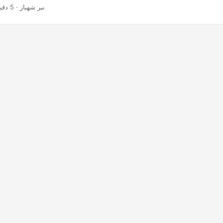
· نیر شهباز · 5 دقیقه