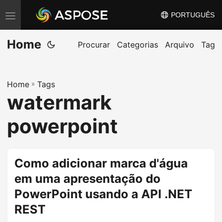
PORTUGUÊS
A
l
Home
t
Procurar
Categorias
Arquivo
Tag
e
r
Home
»
Tags
n
watermark
a
r
powerpoint
n
a
v
Como adicionar marca d'água
e
em uma apresentação do
g
PowerPoint usando a API .NET
a
REST
ç