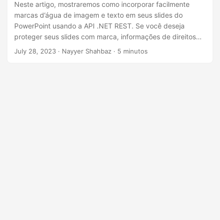
ã
Neste artigo, mostraremos como incorporar facilmente
marcas d’água de imagem e texto em seus slides do
o
PowerPoint usando a API .NET REST. Se você deseja
proteger seus slides com marca, informações de direitos
autorais ou simplesmente adicionar um toque de
July 28, 2023
· Nayyer Shahbaz · 5 minutos
profissionalismo, nossas instruções passo a passo
orientarão você durante o processo, facilitando a criação
de apresentações personalizadas e visualmente atraentes.