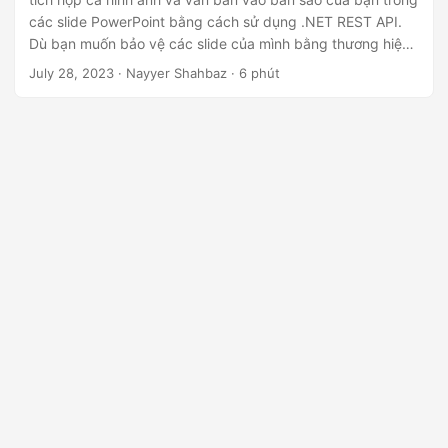
ớ
các slide PowerPoint bằng cách sử dụng .NET REST API.
n
Dù bạn muốn bảo vệ các slide của mình bằng thương hiệu,
g
thông tin bản quyền, hay chỉ đơn giản là thêm một chút
July 28, 2023
· Nayyer Shahbaz · 6 phút
chuyên nghiệp, hướng dẫn từng bước của chúng tôi sẽ
hướng dẫn bạn qua quy trình, giúp bạn dễ dàng tạo ra các
buổi thuyết trình hấp dẫn và tùy chỉnh.