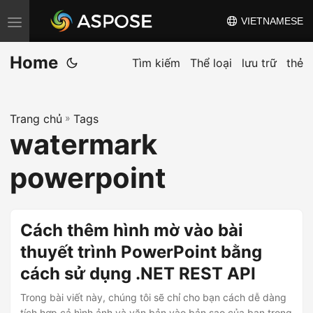
VIETNAMESE
C
h
Home
u
Tìm kiếm
Thể loại
lưu trữ
thẻ
y
ể
Trang chủ
»
Tags
n
watermark
đ
ổ
powerpoint
i
đ
i
Cách thêm hình mờ vào bài
ề
thuyết trình PowerPoint bằng
u
cách sử dụng .NET REST API
h
ư
Trong bài viết này, chúng tôi sẽ chỉ cho bạn cách dễ dàng
tích hợp cả hình ảnh và văn bản vào bản sao của bạn trong