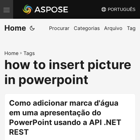
PORTUGUÊS
A
l
Home
t
Procurar
Categorias
Arquivo
Tag
e
r
Home
»
Tags
n
how to insert picture
a
r
in powerpoint
n
a
v
Como adicionar marca d'água
e
em uma apresentação do
g
PowerPoint usando a API .NET
a
REST
ç