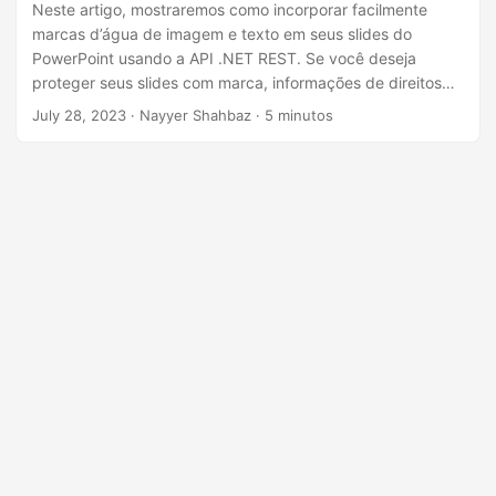
ã
Neste artigo, mostraremos como incorporar facilmente
marcas d’água de imagem e texto em seus slides do
o
PowerPoint usando a API .NET REST. Se você deseja
proteger seus slides com marca, informações de direitos
autorais ou simplesmente adicionar um toque de
July 28, 2023
· Nayyer Shahbaz · 5 minutos
profissionalismo, nossas instruções passo a passo
orientarão você durante o processo, facilitando a criação
de apresentações personalizadas e visualmente atraentes.