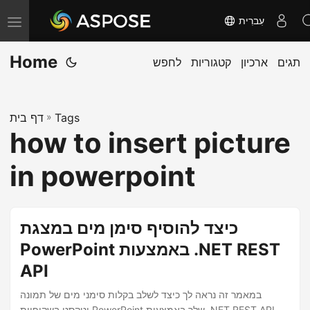
עִברִית
T
o
Home
תגים
ארכיון
קטגוריות
לחפש
g
g
l
Tags
»
דף בית
e
how to insert picture
n
a
in powerpoint
v
i
g
כיצד להוסיף סימן מים במצגת
a
PowerPoint באמצעות .NET REST
t
API
i
o
במאמר זה נראה לך כיצד לשלב בקלות סימני מים של תמונה
וטקסט בשקופיות PowerPoint שלך באמצעות .NET REST API.