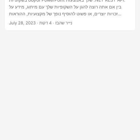
n
בין אם אתה רוצה להגן על השקופיות שלך עם מיתוג, מידע על
זכויות יוצרים, או פשוט להוסיף נופך של מקצועיות, ההוראות
המפורטות שלנו ילוו אותך בתהליך, ויקלו על יצירת מצגות מושכות
· ניייר שהבז · 4 דקות
July 28, 2023
חזותיות ומותאמות אישית.