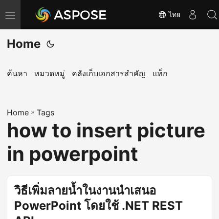
ไทย
T
o
Home
g
g
l
ค้นหา
หมวดหมู่
คลังเก็บเอกสารสำคัญ
แท็ก
e
n
Home
a
»
Tags
how to insert picture
v
i
in powerpoint
g
a
t
วิธีเพิ่มลายน้ำในงานนำเสนอ
i
PowerPoint โดยใช้ .NET REST
o