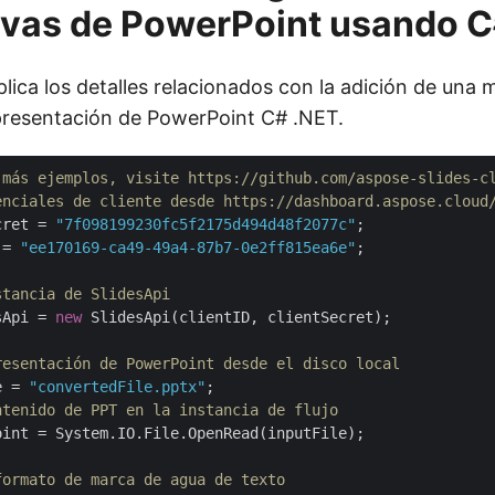
ivas de PowerPoint usando 
lica los detalles relacionados con la adición de una
presentación de PowerPoint C# .NET.
 más ejemplos, visite https://github.com/aspose-slides-c
enciales de cliente desde https://dashboard.aspose.cloud
cret = 
"7f098199230fc5f2175d494d48f2077c"
 = 
"ee170169-ca49-49a4-87b7-0e2ff815ea6e"
;

stancia de SlidesApi
sApi = 
new
 SlidesApi(clientID, clientSecret);

resentación de PowerPoint desde el disco local
e = 
"convertedFile.pptx"
ntenido de PPT en la instancia de flujo
oint = System.IO.File.OpenRead(inputFile);

formato de marca de agua de texto