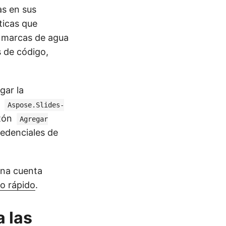
as en sus
ticas que
e marcas de agua
s de código,
gar la
e
Aspose.Slides-
otón
Agregar
edenciales de
una cuenta
io rápido
.
 las