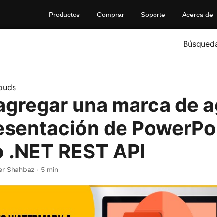
Productos
Comprar
Soporte
Acerca de
Búsqued
ouds
gregar una marca de a
esentación de PowerPo
 .NET REST API
er Shahbaz · 5 min