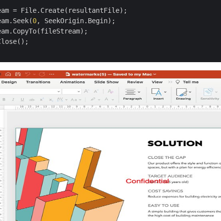
eam = File.Create(resultantFile);

eam.Seek(
0
, SeekOrigin.Begin);

am.CopyTo(fileStream);

lose();
