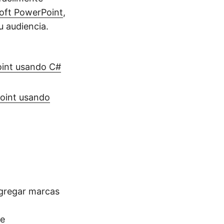
oft PowerPoint
,
u audiencia.
oint usando C#
oint usando
agregar marcas
te