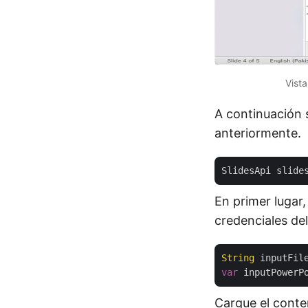
Vist
A continuación 
anteriormente.
SlidesApi slide
En primer lugar,
credenciales de
String
 inputFil
var
Cargue el conte