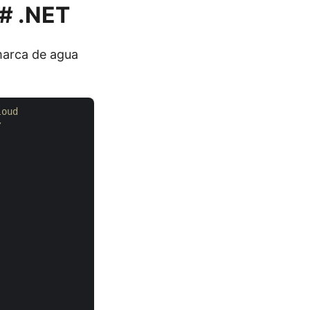
C# .NET
 marca de agua
loud
/