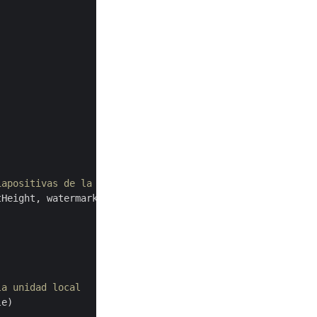
iapositivas de la presentación de PowerPoint 
tHeight, watermarkText, fontName, fontColor);

la unidad local
e)
