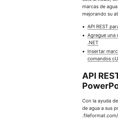
marcas de agua 
mejorando su at
API REST par
Agregue una m
.NET
Insertar mar
comandos c
API RES
PowerPo
Con la ayuda d
de agua a sus p
.fileformat.com