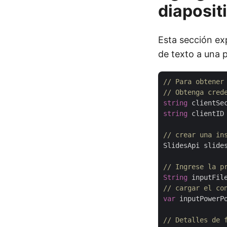
diaposit
Esta sección exp
de texto a una 
// Para obtener
// Obtenga cred
string
 clientSe
string
 clientID
// crear una in
SlidesApi slide
// Ingrese la p
String
 inputFil
// cargar el co
var
 inputPowerP
// Detalles de 