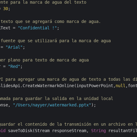
ente para la marca de agua del texto
= 
30
;

 texto que se agregará como marca de agua.
kText = 
"Confidential !"
;

 fuente que se utilizará para la marca de agua
 = 
"Arial"
;

mer plano para texto de marca de agua
r = 
"Red"
;

PI para agregar una marca de agua de texto a todas las d
slidesApi.CreateWatermarkOnline(inputPowerPoint,
null
,fon
amada para guardar la salida en la unidad local
onse, 
"/Users/nayyer/watermarked.pptx"
);

guardar el contenido de la transmisión en un archivo en 
oid
 saveToDisk(Stream responseStream, 
String
 resultantFil