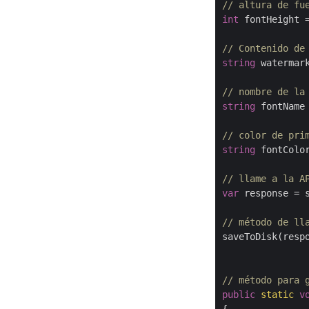
// altura de fu
int
 fontHeight 
// Contenido de
string
 watermar
// nombre de la
string
 fontName
// color de pri
string
 fontColo
// llame a la A
var
 response = 
// método de ll
saveToDisk(resp
// método para 
public
static
v