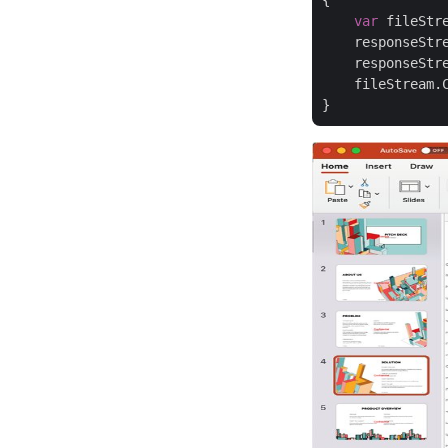
{

var
 fileStr
    responseStr
    responseStre
    fileStream.C