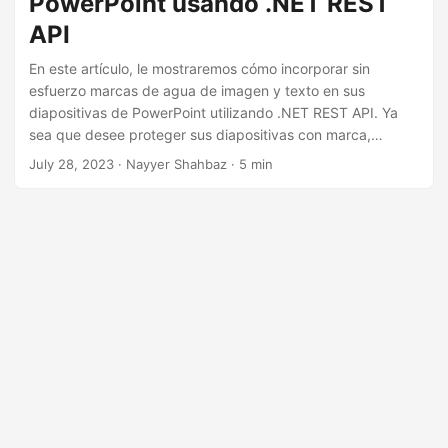
PowerPoint usando .NET REST
i
API
ó
n
En este artículo, le mostraremos cómo incorporar sin
esfuerzo marcas de agua de imagen y texto en sus
diapositivas de PowerPoint utilizando .NET REST API. Ya
sea que desee proteger sus diapositivas con marca,
información de derechos de autor o simplemente agregar
July 28, 2023
· Nayyer Shahbaz · 5 min
un toque de profesionalismo, nuestras instrucciones paso a
paso lo guiarán a través del proceso, facilitando la creación
de presentaciones personalizadas y visualmente
atractivas.