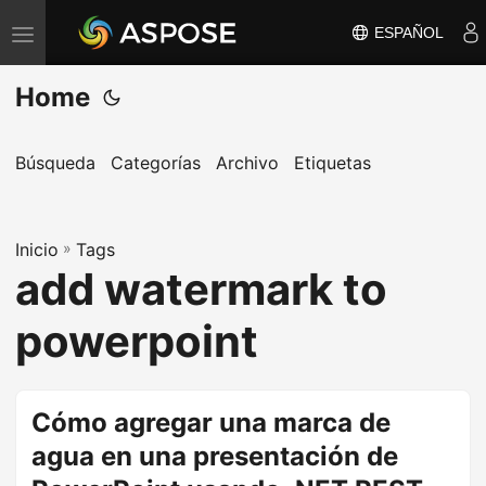
ESPAÑOL
A
l
Home
t
e
r
Búsqueda
Categorías
Archivo
Etiquetas
n
a
Inicio
r
»
Tags
add watermark to
n
a
powerpoint
v
e
g
Cómo agregar una marca de
a
agua en una presentación de
c