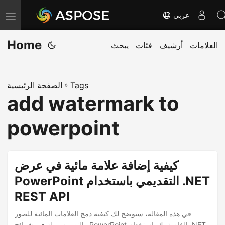
عربي
T
o
Home
العلامات
أرشيف
فئات
يبحث
g
g
l
Tags
»
الصفحة الرئيسية
e
add watermark to
n
a
powerpoint
v
i
g
كيفية إضافة علامة مائية في عرض
a
PowerPoint التقديمي باستخدام .NET
t
REST API
i
o
في هذه المقالة، سنوضح لك كيفية دمج العلامات المائية للصور
والنص بسهولة في شرائح PowerPoint الخاصة بك باستخدام .NET