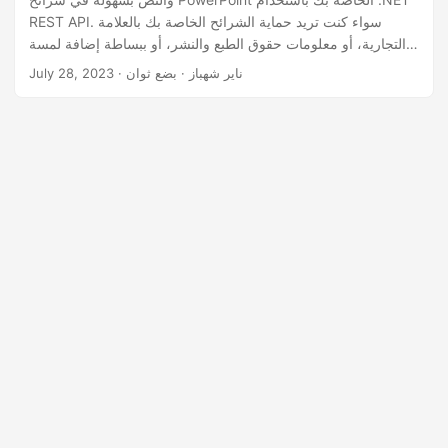
n
REST API. سواء كنت تريد حماية الشرائح الخاصة بك بالعلامة
التجارية، أو معلومات حقوق الطبع والنشر، أو ببساطة إضافة لمسة
من الاحترافية، فإن إرشاداتنا خطوة بخطوة سترشدك خلال العملية،
· ناير شهباز · بضع ثوان
July 28, 2023
مما يجعل من السهل إنشاء عروض تقديمية جذابة ومخصصة بصريًا.