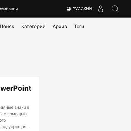
компании
РУССКИЙ
Поиск
Категории
Архив
Теги
owerPoint
одяные знаки в
йды с помощью
ого
есс, упрощая