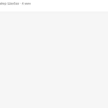
льно привлекательных и индивидуальных презентаций.
айер Шахбаз · 4 мин