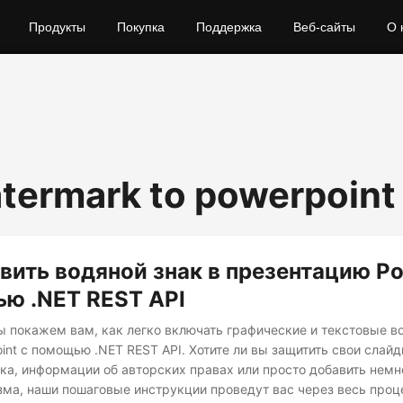
Продукты
Покупка
Поддержка
Веб-сайты
О 
termark to powerpoint
вить водяной знак в презентацию P
ю .NET REST API
мы покажем вам, как легко включать графические и текстовые в
int с помощью .NET REST API. Хотите ли вы защитить свои сла
ка, информации об авторских правах или просто добавить немн
ма, наши пошаговые инструкции проведут вас через весь проц