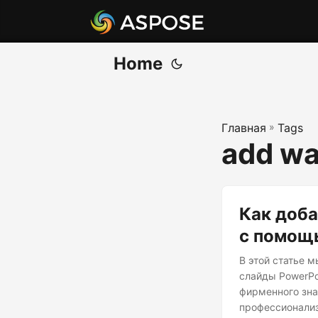
Home
Главная
»
Tags
add wa
Как доба
с помощь
В этой статье 
слайды PowerPo
фирменного зна
профессионализ