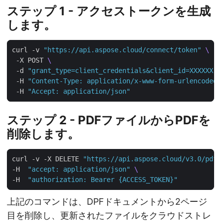
ステップ 1 - アクセストークンを生成
します。
curl -v 
"https://api.aspose.cloud/connect/token"
 -X POST 
 -d 
"grant_type=client_credentials&client_id=XXXXXX-
 -H 
"Content-Type: application/x-www-form-urlencoded"
 -H 
"Accept: application/json"
ステップ 2 - PDFファイルからPDFを
削除します。
curl -v -X DELETE 
"https://api.aspose.cloud/v3.0/pdf/
-H  
"accept: application/json"
-H  
"authorization: Bearer {ACCESS_TOKEN}"
上記のコマンドは、DPFドキュメントから2ページ
目を削除し、更新されたファイルをクラウドストレ