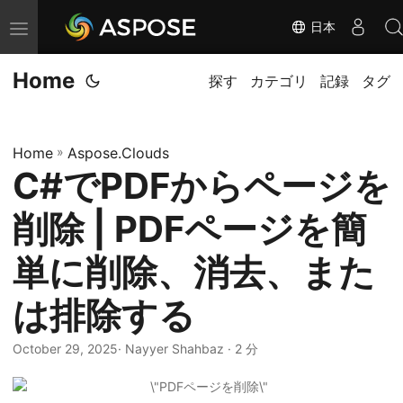
日本
ナ
ビ
Home
ゲ
探す
カテゴリ
記録
タグ
ー
シ
Home
»
Aspose.Clouds
ョ
C#でPDFからページを
ン
の
削除 | PDFページを簡
切
り
単に削除、消去、また
替
は排除する
え
October 29, 2025
· Nayyer Shahbaz · 2 分