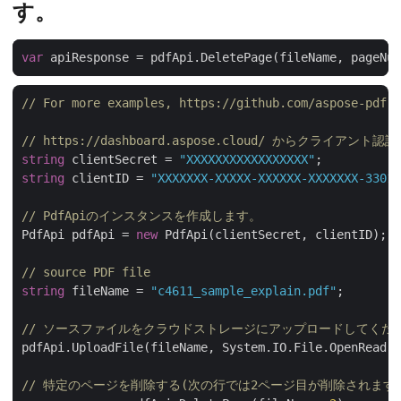
す。
var
// For more examples, https://github.com/aspose-pdf-c
// https://dashboard.aspose.cloud/ からクライア
string
 clientSecret = 
"XXXXXXXXXXXXXXXXX"
string
 clientID = 
"XXXXXXX-XXXXX-XXXXXX-XXXXXXX-33012
// PdfApiのインスタンスを作成します。
PdfApi pdfApi = 
new
 PdfApi(clientSecret, clientID);

// source PDF file
string
 fileName = 
"c4611_sample_explain.pdf"
;

// ソースファイルをクラウドストレージにアップロードしてくだ
pdfApi.UploadFile(fileName, System.IO.File.OpenRead(f
// 特定のページを削除する(次の行では2ページ目が削除されます