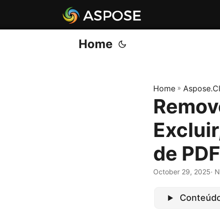
Home
Home
»
Aspose.C
Remove
Exclui
de PDF
October 29, 2025
· 
Conteúd