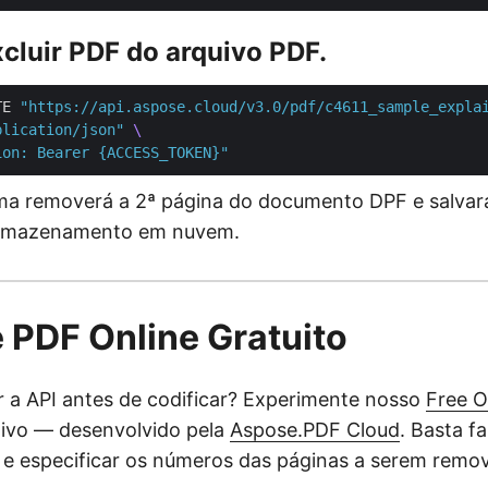
xcluir PDF do arquivo PDF.
TE 
"https://api.aspose.cloud/v3.0/pdf/c4611_sample_expla
plication/json"
ion: Bearer {ACCESS_TOKEN}"
a removerá a 2ª página do documento DPF e salvará
armazenamento em nuvem.
e PDF Online Gratuito
r a API antes de codificar? Experimente nosso
Free O
tivo — desenvolvido pela
Aspose.PDF Cloud
. Basta f
e especificar os números das páginas a serem remov