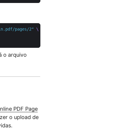
in.pdf/pages/2"
 o arquivo
nline PDF Page
azer o upload de
idas.