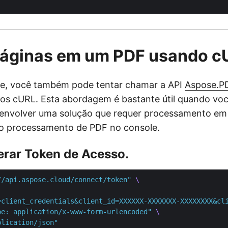
 Páginas em um PDF usando c
te, você também pode tentar chamar a API
Aspose.P
s cURL. Esta abordagem é bastante útil quando voc
envolver uma solução que requer processamento em 
r o processamento de PDF no console.
erar Token de Acesso.
//api.aspose.cloud/connect/token"
=client_credentials&client_id=XXXXXX-XXXXXXX-XXXXXXXX&cl
pe: application/x-www-form-urlencoded"
plication/json"