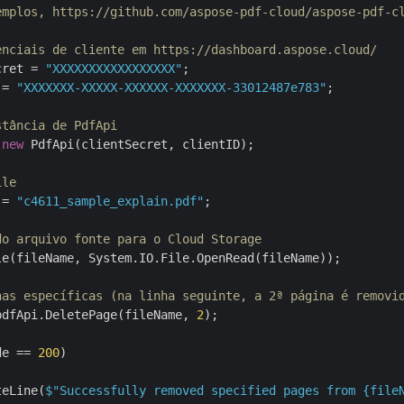
emplos, https://github.com/aspose-pdf-cloud/aspose-pdf-c
enciais de cliente em https://dashboard.aspose.cloud/
cret = 
"XXXXXXXXXXXXXXXXX"
 = 
"XXXXXXX-XXXXX-XXXXXX-XXXXXXX-33012487e783"
;

stância de PdfApi
 
new
 PdfApi(clientSecret, clientID);

ile
 = 
"c4611_sample_explain.pdf"
;

do arquivo fonte para o Cloud Storage
e(fileName, System.IO.File.OpenRead(fileName));

nas específicas (na linha seguinte, a 2ª página é removi
pdfApi.DeletePage(fileName, 
2
);

de == 
200
)

teLine(
$"Successfully removed specified pages from 
{file