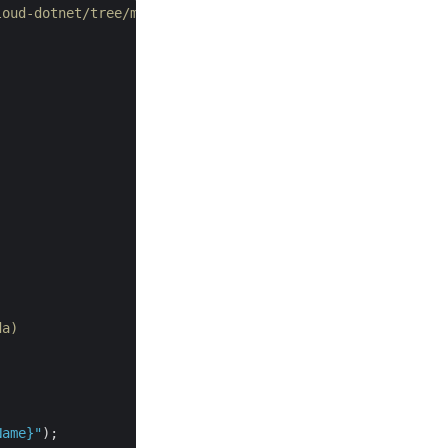
loud-dotnet/tree/master/Examples
da)
Name}
"
);
