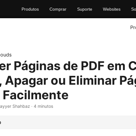
Produtos
Comprar
Suporte
Websites
So
Pr
louds
r Páginas de PDF em C
r, Apagar ou Eliminar P
 Facilmente
Nayyer Shahbaz · 4 minutos
o