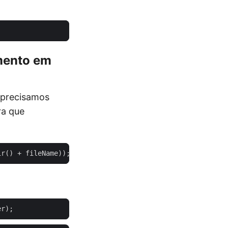
mento em
 precisamos
ra que