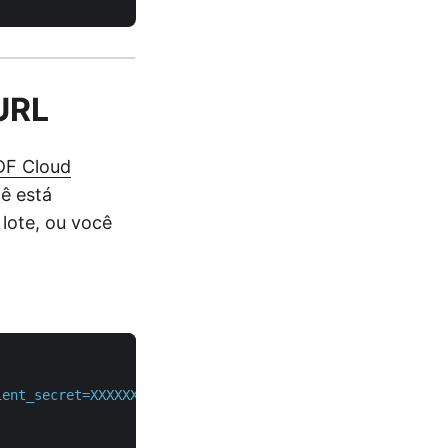
URL
DF Cloud
ê está
lote, ou você
ient_secret=XXXXXXXXXX"