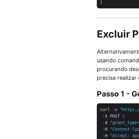
Excluir
Alternativamen
usando comando
procurando des
precisa realiza
Passo 1 - G
curl -v 
"https:
 -X POST 
 -d 
"grant_type
 -H 
"Content-Ty
 -H 
"Accept: ap