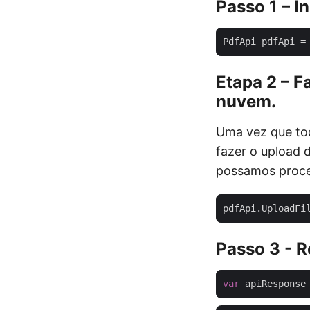
Passo 1 – In
PdfApi pdfApi =
Etapa 2 – 
nuvem.
Uma vez que to
fazer o upload
possamos proces
Passo 3 - 
var