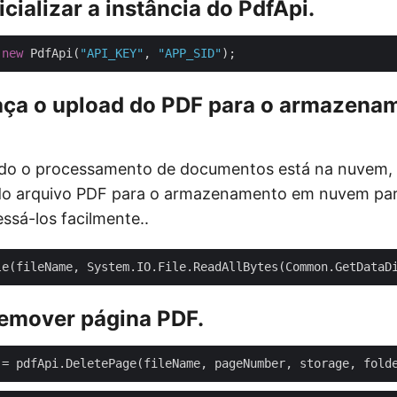
icializar a instância do PdfApi.
 
new
 PdfApi(
"API_KEY"
, 
"APP_SID"
Faça o upload do PDF para o armazena
do o processamento de documentos está na nuvem,
 do arquivo PDF para o armazenamento em nuvem pa
sá-los facilmente..
Remover página PDF.