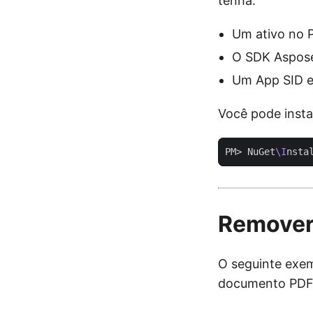
tenha:
Um ativo no P
O SDK Aspose
Um App SID e
Você pode insta
PM> NuGet
\I
Remover
O seguinte exe
documento PDF