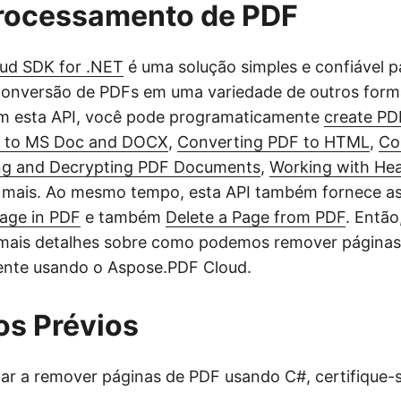
Processamento de PDF
ud SDK for .NET
é uma solução simples e confiável p
conversão de PDFs em uma variedade de outros form
m esta API, você pode programaticamente
create P
F to MS Doc and DOCX
,
Converting PDF to HTML
,
Co
ng and Decrypting PDF Documents
,
Working with He
 mais. Ao mesmo tempo, esta API também fornece a
age in PDF
e também
Delete a Page from PDF
. Entã
mais detalhes sobre como podemos remover página
nte usando o Aspose.PDF Cloud.
os Prévios
r a remover páginas de PDF usando C#, certifique-