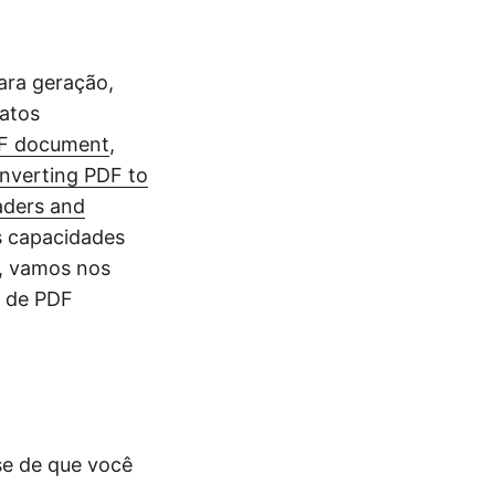
ara geração,
atos
DF document
,
nverting PDF to
aders and
s capacidades
o, vamos nos
s de PDF
se de que você