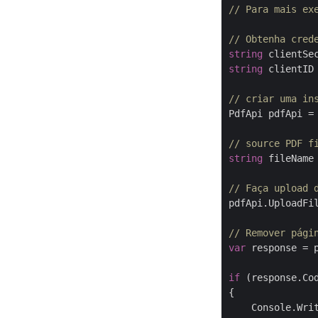
// Para mais ex
// Obtenha cred
string
 clientSe
string
 clientID
// criar uma in
PdfApi pdfApi =
// source PDF f
string
 fileName
// Faça upload 
pdfApi.UploadFil
// Remover pági
var
 response = 
if
 (response.Co
{

    Console.Wri