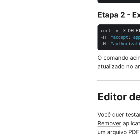
Etapa 2 - E
curl -v -X DELE
-H  
"accept: ap
-H  
"authorizat
O comando acim
atualizado no 
Editor d
Você quer testa
Remover
aplica
um arquivo PDF 