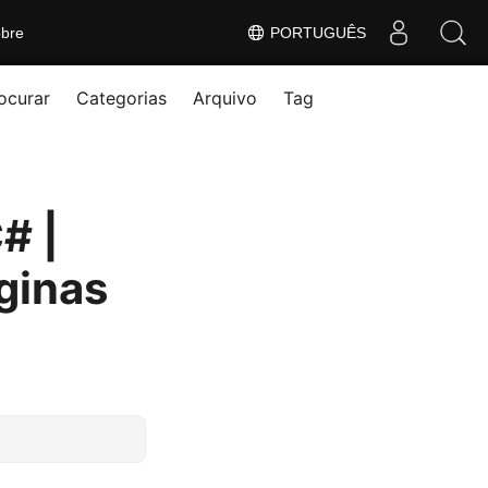
bre
PORTUGUÊS
ocurar
Categorias
Arquivo
Tag
# |
áginas