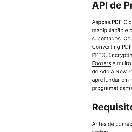
API de 
Aspose.PDF Clo
manipulação e 
suportados. Co
Converting PD
PPTX
,
Encrypti
Footers
e muito
de
Add a New P
aprofundar em 
programaticame
Requisit
Antes de começa