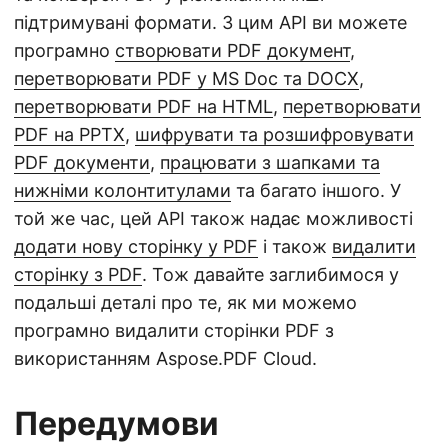
підтримувані формати. З цим API ви можете
програмно
створювати PDF документ
,
перетворювати PDF у MS Doc та DOCX
,
перетворювати PDF на HTML
,
перетворювати
PDF на PPTX
,
шифрувати та розшифровувати
PDF документи
,
працювати з шапками та
нижніми колонтитулами
та багато іншого. У
той же час, цей API також надає можливості
додати нову сторінку у PDF
і також
видалити
сторінку з PDF
. Тож давайте заглибимося у
подальші деталі про те, як ми можемо
програмно видалити сторінки PDF з
використанням Aspose.PDF Cloud.
Передумови