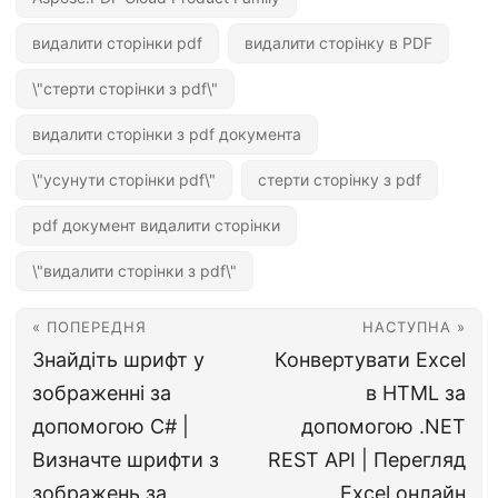
видалити сторінки pdf
видалити сторінку в PDF
\"стерти сторінки з pdf\"
видалити сторінки з pdf документа
\"усунути сторінки pdf\"
стерти сторінку з pdf
pdf документ видалити сторінки
\"видалити сторінки з pdf\"
« ПОПЕРЕДНЯ
НАСТУПНА »
Знайдіть шрифт у
Конвертувати Excel
зображенні за
в HTML за
допомогою C# |
допомогою .NET
Визначте шрифти з
REST API | Перегляд
зображень за
Excel онлайн