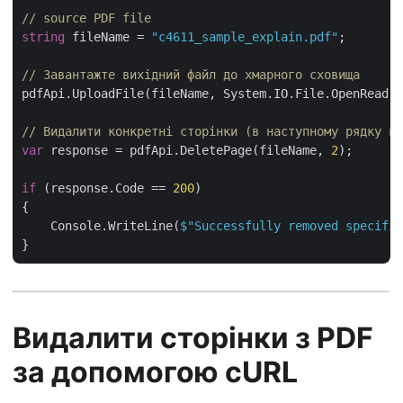
// source PDF file
string
 fileName = 
"c4611_sample_explain.pdf"
;

// Завантажте вихідний файл до хмарного сховища
pdfApi.UploadFile(fileName, System.IO.File.OpenRead(f
// Видалити конкретні сторінки (в наступному рядку ви
var
 response = pdfApi.DeletePage(fileName, 
2
);

if
 (response.Code == 
200
)

{

    Console.WriteLine(
$"Successfully removed specifie
Видалити сторінки з PDF
за допомогою cURL