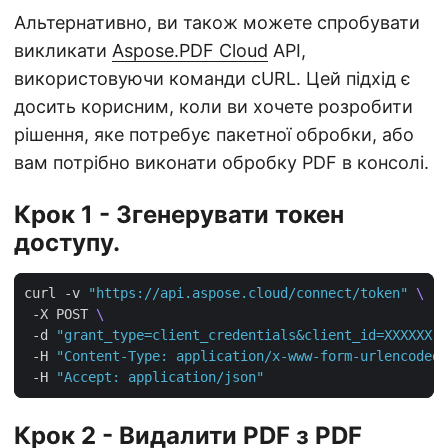
Альтернативно, ви також можете спробувати
викликати
Aspose.PDF Cloud
API,
використовуючи команди cURL. Цей підхід є
досить корисним, коли ви хочете розробити
рішення, яке потребує пакетної обробки, або
вам потрібно виконати обробку PDF в консолі.
Крок 1 - Згенерувати токен
доступу.
curl -v 
"https://api.aspose.cloud/connect/token"
 -X POST 
 -d 
"grant_type=client_credentials&client_id=XXXXXX-
 -H 
"Content-Type: application/x-www-form-urlencoded"
 -H 
"Accept: application/json"
Крок 2 - Видалити PDF з PDF