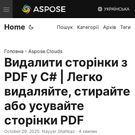
УКРАЇНСЬКА
T
o
Home
g
Пошук
Категорії
Архів
Теги
g
l
Головна
»
Aspose.Clouds
e
Видалити сторінки з
n
a
PDF у C# | Легко
v
i
видаляйте, стирайте
g
або усувайте
a
t
сторінки PDF
i
o
October 29, 2025
· Nayyer Shahbaz · 4 хвилин