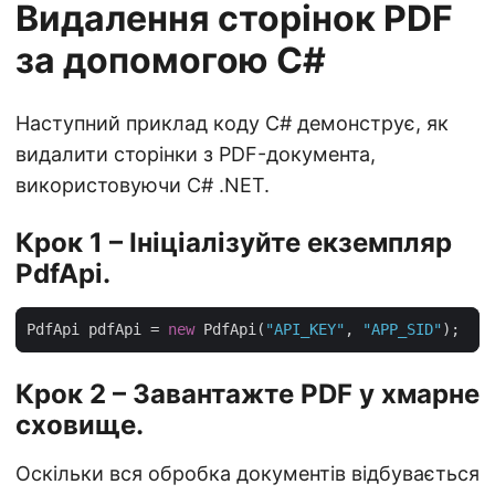
Видалення сторінок PDF
за допомогою C#
Наступний приклад коду C# демонструє, як
видалити сторінки з PDF-документа,
використовуючи C# .NET.
Крок 1 – Ініціалізуйте екземпляр
PdfApi.
PdfApi pdfApi = 
new
 PdfApi(
"API_KEY"
, 
"APP_SID"
Крок 2 – Завантажте PDF у хмарне
сховище.
Оскільки вся обробка документів відбувається