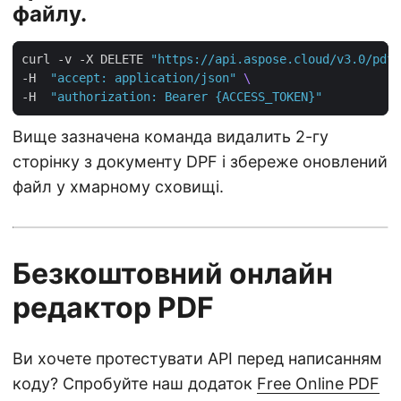
файлу.
curl -v -X DELETE 
"https://api.aspose.cloud/v3.0/pdf/
-H  
"accept: application/json"
-H  
"authorization: Bearer {ACCESS_TOKEN}"
Вище зазначена команда видалить 2-гу
сторінку з документу DPF і збереже оновлений
файл у хмарному сховищі.
Безкоштовний онлайн
редактор PDF
Ви хочете протестувати API перед написанням
коду? Спробуйте наш додаток
Free Online PDF