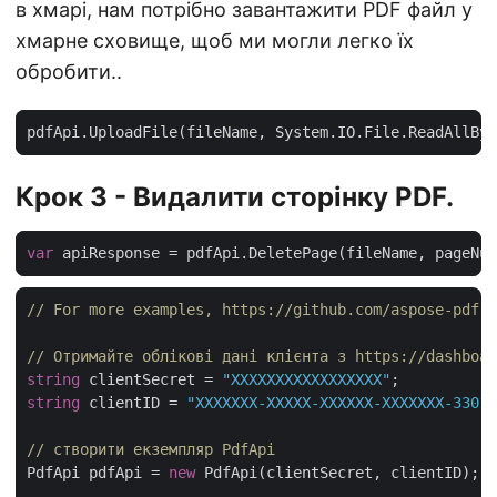
в хмарі, нам потрібно завантажити PDF файл у
хмарне сховище, щоб ми могли легко їх
обробити..
Крок 3 - Видалити сторінку PDF.
var
// For more examples, https://github.com/aspose-pdf-c
// Отримайте облікові дані клієнта з https://dashboar
string
 clientSecret = 
"XXXXXXXXXXXXXXXXX"
string
 clientID = 
"XXXXXXX-XXXXX-XXXXXX-XXXXXXX-33012
// створити екземпляр PdfApi
PdfApi pdfApi = 
new
 PdfApi(clientSecret, clientID);
