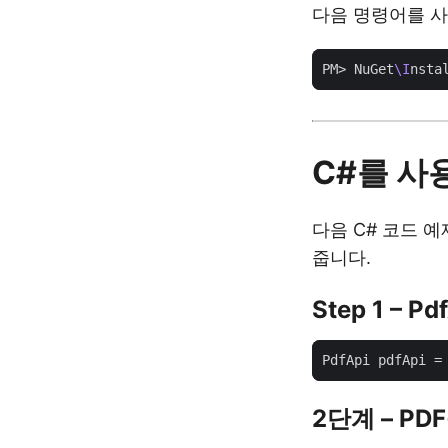
다음 명령어를 사
PM> NuGet
\I
C#를 사
다음 C# 코드 예
줍니다.
Step 1 – 
PdfApi pdfApi =
2단계 – P