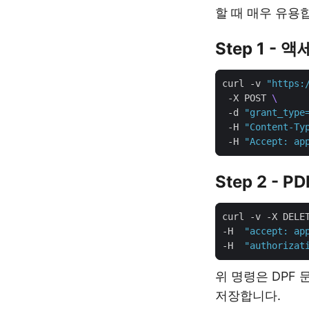
할 때 매우 유용
Step 1 - 
curl -v 
"https:
 -X POST 
 -d 
"grant_type
 -H 
"Content-Ty
 -H 
"Accept: ap
Step 2 - 
curl -v -X DELE
-H  
"accept: ap
-H  
"authorizat
위 명령은 DPF
저장합니다.