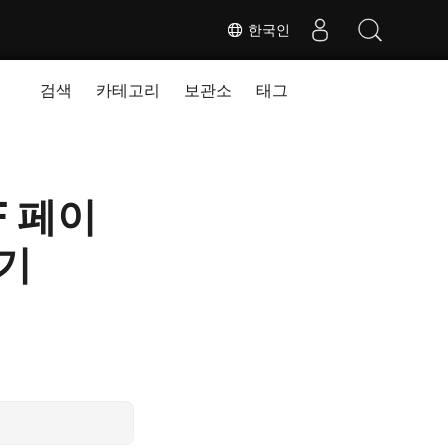
한국인
검색
카테고리
보관소
태그
F 페이
애기