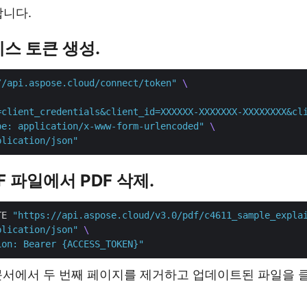
합니다.
액세스 토큰 생성.
//api.aspose.cloud/connect/token"
=client_credentials&client_id=XXXXXX-XXXXXXX-XXXXXXXX&cl
pe: application/x-www-form-urlencoded"
plication/json"
PDF 파일에서 PDF 삭제.
TE 
"https://api.aspose.cloud/v3.0/pdf/c4611_sample_expla
plication/json"
ion: Bearer {ACCESS_TOKEN}"
 문서에서 두 번째 페이지를 제거하고 업데이트된 파일을