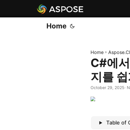
Home
Home
»
Aspose.C
C#에서
지를 쉽
October 29, 2025
· 
Table of