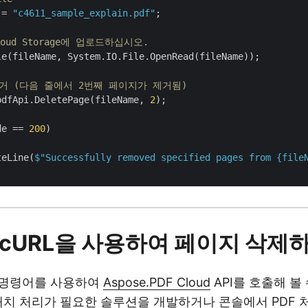
 = 
"c4611_sample_explain.pdf"
;

oud Storage에 업로드하십시오.
e(fileName, System.IO.File.OpenRead(fileName));

제거 (다음 줄에서 2번째 페이지가 제거됨)
pdfApi.DeletePage(fileName, 
2
);

de == 
200
)

teLine(
$"Successfully removed specified pages from 
{file
 cURL을 사용하여 페이지 삭제
L 명령어를 사용하여
Aspose.PDF Cloud
API를 호출해 볼
배치 처리가 필요한 솔루션을 개발하거나 콘솔에서 PDF