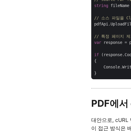
string
 fileName
// 소스 파일을 Cl
pdfApi.UploadFil
// 특정 페이지 
var
 response = 
if
 (response.Co
{

    Console.Wri
PDF에서
대안으로, cUR
이 접근 방식은 