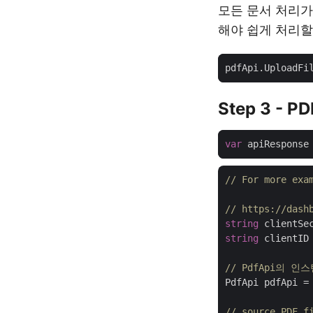
모든 문서 처리가
해야 쉽게 처리할
Step 3 - 
var
// For more exa
// https://d
string
 clientSe
string
 clientID
// PdfApi의 
PdfApi pdfApi =
// source PDF f