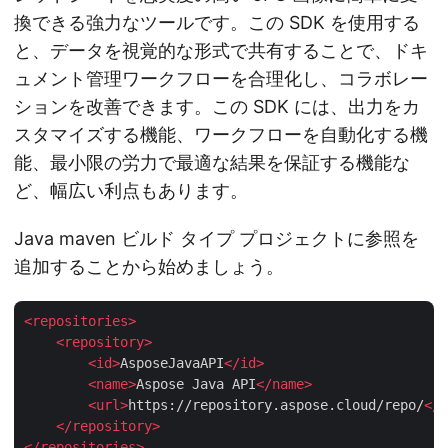
換できる強力なツールです。この SDK を使用する
と、データを視覚的な形式で共有することで、ドキ
ュメント管理ワークフローを合理化し、コラボレー
ションを改善できます。この SDK には、出力をカ
スタマイズする機能、ワークフローを自動化する機
能、最小限の労力で最適な結果を保証する機能な
ど、幅広い利点もあります。
Java maven ビルド タイプ プロジェクトに参照を
追加することから始めましょう。
<
repositories
>
<
repository
>
<
id
>
AsposeJavaAPI
</
id
>
<
name
>
Aspose Java API
</
name
>
<
url
>
https://repository.aspose.cloud/repo/
</
u
</
repository
>
</
repositories
>