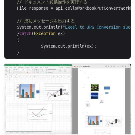
// ドキュメント変換操作を実行する
    File response = api.cellsWorkbookPutConvertWorkbo
// 成功メッセージを出力する
    System.out.println(
"Excel to JPG Conversion succe
    }
catch
(
Exception
 ex)

    {

	      System.out.println(ex);
