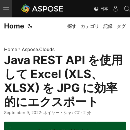
日本
ナ
ビ
Home
ゲ
探す
カテゴリ
記録
タグ
ー
シ
Home
»
Aspose.Clouds
ョ
Java REST API を使用
ン
の
して Excel (XLS、
切
り
XLSX) を JPG に効率
替
的にエクスポート
え
September 9, 2022
· ネイヤー・シャバズ · 2 分