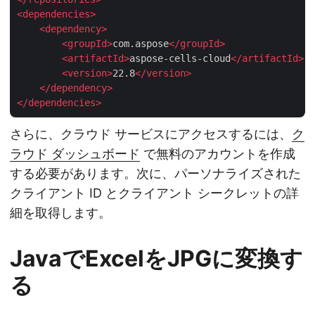
<
dependencies
>
<
dependency
>
<
groupId
>
com.aspose
</
groupId
>
<
artifactId
>
aspose-cells-cloud
</
artifactId
>
<
version
>
22.8
</
version
>
</
dependency
>
</
dependencies
>
さらに、クラウド サービスにアクセスするには、
ク
ラウド ダッシュボード
で無料のアカウントを作成
する必要があります。次に、パーソナライズされた
クライアント ID とクライアント シークレットの詳
細を取得します。
JavaでExcelをJPGに変換す
る