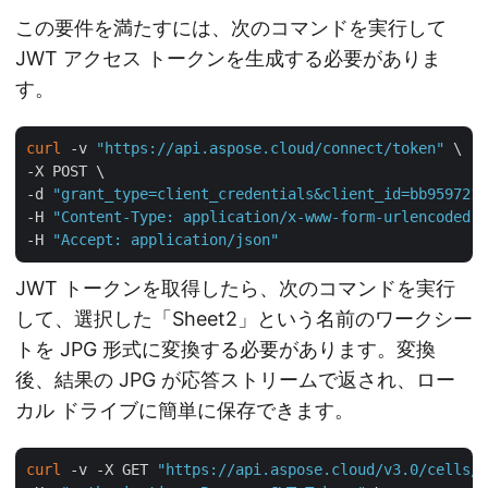
この要件を満たすには、次のコマンドを実行して
JWT アクセス トークンを生成する必要がありま
す。
curl
 -v 
"https://api.aspose.cloud/connect/token"
 \

-X POST \

-d 
"grant_type=client_credentials&client_id=bb959721-
-H 
"Content-Type: application/x-www-form-urlencoded"
 
-H 
"Accept: application/json"
JWT トークンを取得したら、次のコマンドを実行
して、選択した「Sheet2」という名前のワークシー
トを JPG 形式に変換する必要があります。変換
後、結果の JPG が応答ストリームで返され、ロー
カル ドライブに簡単に保存できます。
curl
 -v -X GET 
"https://api.aspose.cloud/v3.0/cells/m