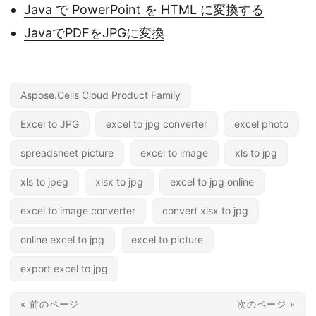
Java で PowerPoint を HTML に変換する
JavaでPDFをJPGに変換
Aspose.Cells Cloud Product Family
Excel to JPG
excel to jpg converter
excel photo
spreadsheet picture
excel to image
xls to jpg
xls to jpeg
xlsx to jpg
excel to jpg online
excel to image converter
convert xlsx to jpg
online excel to jpg
excel to picture
export excel to jpg
« 前のページ
次のページ »