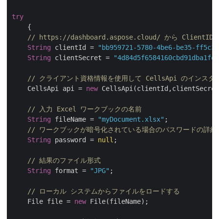
try
    {

// https://dashboard.aspose.cloud/ から Client
String
 clientId = 
"bb959721-5780-4be6-be35-ff5c3a
String
 clientSecret = 
"4d84d5f6584160cbd91dba1fe1
// クライアント資格情報を使用して CellsApi のインス
    CellsApi api = 
new
 CellsApi(clientId,clientSecret
// 入力 Excel ワークブックの名前
String
 fileName = 
"myDocument.xlsx"
;

// ワークブックが暗号化されている場合のパスワードの詳細
String
 password = 
null
;

// 結果のファイル形式
String
 format = 
"JPG"
;

// ローカル システムからファイルをロードする
    File file = 
new
 File(fileName);	
