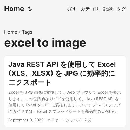
Home
探す
カテゴリ
記録
タグ
Home
»
Tags
excel to image
Java REST API を使用して Excel
(XLS、XLSX) を JPG に効率的に
エクスポート
Excel を JPG 画像に変換して、Web ブラウザで Excel を表示
します。この包括的なガイドを使用して、Java REST API を
使用して Excel を JPG に変換します。ステップバイステップ
のガイドでは、Excel スプレッドシートを高品質の JPG また
は JPEG 画像として簡単にエクスポートできます。ドキュメ
September 9, 2022
· ネイヤー・シャバズ · 2 分
ント管理ワークフローを合理化します。それでは、Java