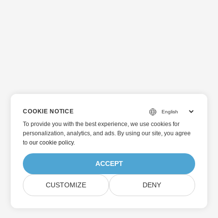
REST API を使用して XLS を JPG に、または XLSX を JPG
に変換する方法を学びましょう。
COOKIE NOTICE
To provide you with the best experience, we use cookies for
personalization, analytics, and ads. By using our site, you agree
to
our cookie policy
.
ACCEPT
CUSTOMIZE
DENY