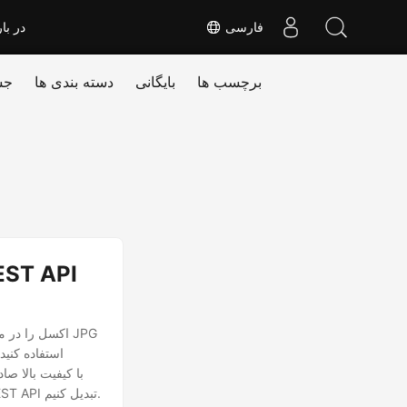
فارسی
در بار
برچسب ها
بایگانی
دسته بندی ها
جس
بیایید شروع کنیم و یاد بگیریم که چگونه XLS را به JPG یا XLSX را به JPG با استفاده از Java REST API تبدیل کنیم.