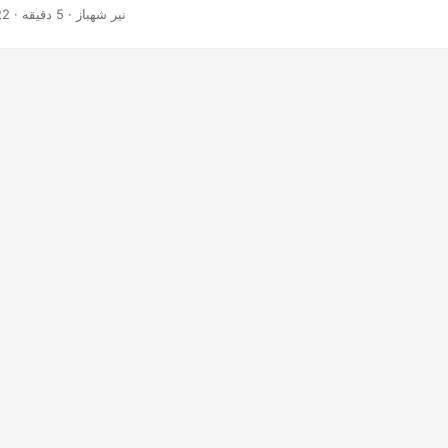
· نیر شهباز · 5 دقیقه
22