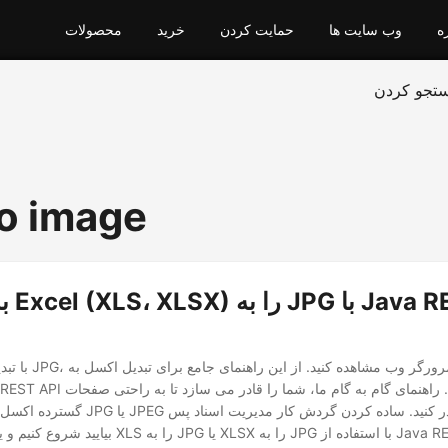
ه
وب سایت ها
حمایت کردن
خرید
محصولات
تجو کردن
to image
به طو
با تبدیل اکسل به تصاوی
گسترده اکسل را به عنوان تصاویر JPG یا JPEG ب