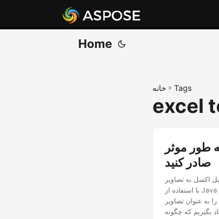
Home
Tags
»
خانه
excel 
ر موثر Excel (XLS، XLSX) را به JPG با Java REST API
صادر کنید
ر JPG، اکسل را در مرورگر وب مشاهده کنید. از این راهنمای جامع برای تبدیل اکسل به JPG
با استفاده از Java REST API استفاده کنید. راهنمای گام به گام ما، شما را قادر می سازد تا به راحتی صفحات
ا کیفیت بالا صادر کنید. ساده کردن گردش کار مدیریت اسناد پس