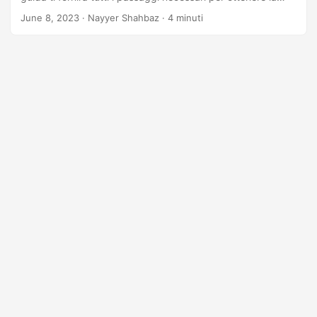
disposizione desiderata. Sfruttando la potenza dell’API
June 8, 2023
· Nayyer Shahbaz · 4 minuti
.NET REST, puoi semplificare il flusso di lavoro di gestione
delle diapositive e migliorare facilmente le tue presentazioni
PowerPoint.