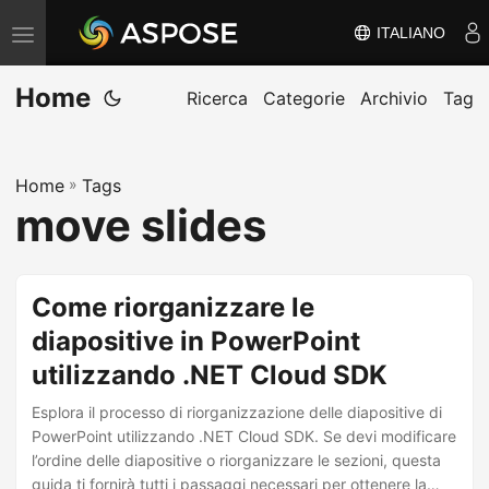
ITALIANO
V
ä
Home
x
Ricerca
Categorie
Archivio
Tag
l
a
Home
»
Tags
n
move slides
a
v
i
Come riorganizzare le
g
diapositive in PowerPoint
e
utilizzando .NET Cloud SDK
r
i
Esplora il processo di riorganizzazione delle diapositive di
n
PowerPoint utilizzando .NET Cloud SDK. Se devi modificare
l’ordine delle diapositive o riorganizzare le sezioni, questa
g
guida ti fornirà tutti i passaggi necessari per ottenere la