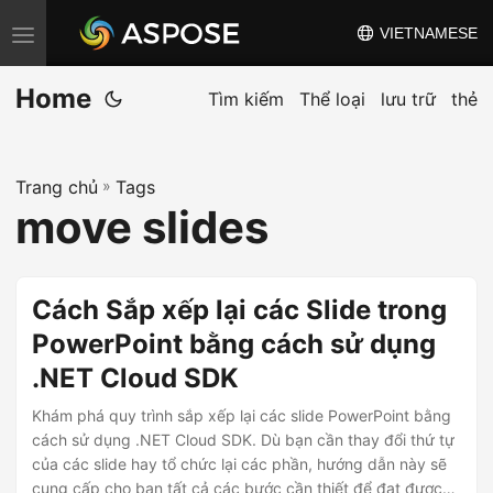
VIETNAMESE
C
h
Home
u
Tìm kiếm
Thể loại
lưu trữ
thẻ
y
ể
Trang chủ
»
Tags
n
move slides
đ
ổ
i
Cách Sắp xếp lại các Slide trong
đ
PowerPoint bằng cách sử dụng
i
.NET Cloud SDK
ề
u
Khám phá quy trình sắp xếp lại các slide PowerPoint bằng
h
cách sử dụng .NET Cloud SDK. Dù bạn cần thay đổi thứ tự
của các slide hay tổ chức lại các phần, hướng dẫn này sẽ
ư
cung cấp cho bạn tất cả các bước cần thiết để đạt được