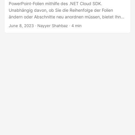
a
PowerPoint-Folien mithilfe des .NET Cloud SDK.
l
Unabhängig davon, ob Sie die Reihenfolge der Folien
ändern oder Abschnitte neu anordnen müssen, bietet Ihnen
t
dieser Leitfaden alle notwendigen Schritte, um die
June 8, 2023
· Nayyer Shahbaz · 4 min
e
gewünschte Anordnung zu erreichen. Durch die Nutzung
n
der Leistungsfähigkeit der .NET REST API können Sie Ihren
Folienverwaltungs-Workflow optimieren und Ihre
PowerPoint-Präsentationen ganz einfach verbessern.