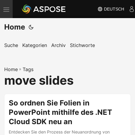
DEUTSCH
N
a
Home
v
i
g
Suche
Kategorien
Archiv
Stichworte
a
t
Home
i
»
Tags
move slides
o
n
u
So ordnen Sie Folien in
m
PowerPoint mithilfe des .NET
s
c
Cloud SDK neu an
h
Entdecken Sie den Prozess der Neuanordnung von