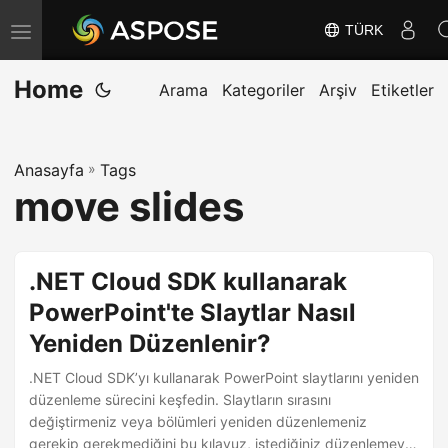
TÜRK
G
e
Home
z
Arama
Kategoriler
Arşiv
Etiketler
i
n
Anasayfa
»
Tags
m
move slides
e
y
i
.NET Cloud SDK kullanarak
D
PowerPoint'te Slaytlar Nasıl
e
Yeniden Düzenlenir?
ğ
i
.NET Cloud SDK’yı kullanarak PowerPoint slaytlarını yeniden
ş
düzenleme sürecini keşfedin. Slaytların sırasını
değiştirmeniz veya bölümleri yeniden düzenlemeniz
t
gerekip gerekmediğini bu kılavuz, istediğiniz düzenlemeyi