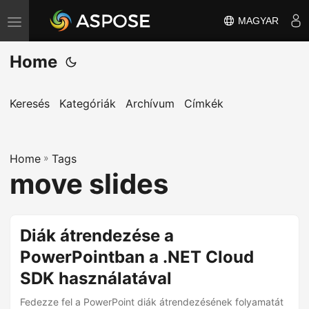
MAGYAR
T
o
Home
g
g
l
Keresés
Kategóriák
Archívum
Címkék
e
n
Home
a
»
Tags
move slides
v
i
g
Diák átrendezése a
a
PowerPointban a .NET Cloud
t
i
SDK használatával
o
Fedezze fel a PowerPoint diák átrendezésének folyamatát