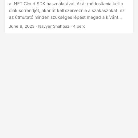
n
a .NET Cloud SDK használatával. Akár módosítania kell a
diák sorrendjét, akár át kell szerveznie a szakaszokat, ez
az útmutató minden szükséges lépést megad a kívánt
elrendezés eléréséhez. A .NET REST API erejének
June 8, 2023
· Nayyer Shahbaz · 4 perc
kihasználásával egyszerűsítheti diakezelési
munkafolyamatait, és könnyedén javíthatja PowerPoint-
prezentációit.