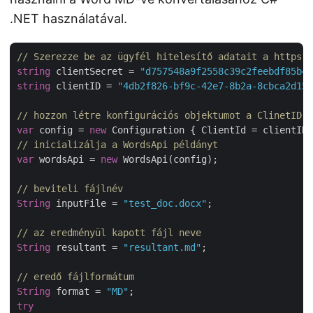
.NET használatával.
// Szerezze be az ügyfél hitelesítő adatait a https:/
string
 clientSecret = 
"d757548a9f2558c39c2feebdf85b4c
string
 clientID = 
"4db2f826-bf9c-42e7-8b2a-8cbca2d155
// hozzon létre konfigurációs objektumot a ClinetID 
var
 config = 
new
// inicializálja a WordsApi példányt
var
 wordsApi = 
new
 WordsApi(config);

// beviteli fájlnév
String
 inputFile = 
"test_doc.docx"
;

// az eredményül kapott fájl neve
String
 resultant = 
"resultant.md"
;

// eredő fájlformátum
String
 format = 
"MD"
try