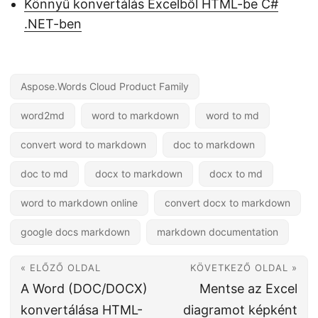
Könnyű konvertálás Excelből HTML-be C#
.NET-ben
Aspose.Words Cloud Product Family
word2md
word to markdown
word to md
convert word to markdown
doc to markdown
doc to md
docx to markdown
docx to md
word to markdown online
convert docx to markdown
google docs markdown
markdown documentation
« ELŐZŐ OLDAL
KÖVETKEZŐ OLDAL »
A Word (DOC/DOCX)
Mentse az Excel
konvertálása HTML-
diagramot képként