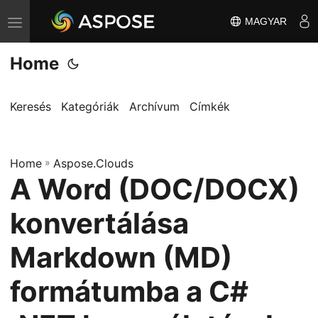
MAGYAR
T
o
Home
g
g
l
Keresés
Kategóriák
Archívum
Címkék
e
n
Home
a
»
Aspose.Clouds
A Word (DOC/DOCX)
v
i
konvertálása
g
a
Markdown (MD)
t
formátumba a C#
i
o