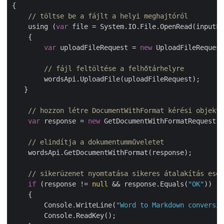
{

// töltse be a fájlt a helyi meghajtóról
    using (
var
 file = System.IO.File.OpenRead(inputFi
    {

var
 uploadFileRequest = 
new
 UploadFileRequest
// fájl feltöltése a felhőtárhelyre
        wordsApi.UploadFile(uploadFileRequest);

   }

// hozzon létre DocumentWithFormat kérési objektu
var
 response = 
new
 GetDocumentWithFormatRequest(i
// elindítja a dokumentumműveletet
    wordsApi.GetDocumentWithFormat(response);

// sikerüzenet nyomtatása sikeres átalakítás eset
if
 (response != 
null
 && response.Equals(
"OK"
))

    {

        Console.WriteLine(
"Word to Markdown conversio
        Console.ReadKey();
