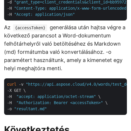
-d 
"grant_type=client_credentials&client_id=bb959721-
-H 
"Content-Type: application/x-www-form-urlencoded"
 
-H 
"Accept: application/json"
Az
generálása után hajtsa végre a
{accessToken}
következő parancsot a Word-dokumentum
felhőtárhelyről való betöltéséhez és Markdown
(md) formátumba való konvertálásához. -o
paramétert használtunk, amely a kimenetet egy
helyi meghajtóra menti.
curl
 -v 
"https://api.aspose.cloud/v4.0/words/test_doc
-X GET \

-H  
"accept: application/octet-stream"
 \

-H  
"Authorization: Bearer <accessToken>"
 \

-o 
"resultant.md"
Következtetés