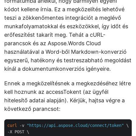
formátumba anélkül, hogy bármilyen egyéni
kódot kellene írnia. Ez a megközelítés lehetővé
teszi a zökkenőmentes integrációt a meglévő
munkafolyamatokkal és eszközökkel, így időt és
erőfeszítést takarít meg. Tehát a cURL-
parancsok és az Aspose.Words Cloud
használatával a Word-ből Markdown-konverzió
egyszerű, hatékony és testreszabható megoldást
kínál a dokumentumkonverziós igényeire.
Ennek a megközelítésnek a megkezdéséhez létre
kell hoznunk az accessTokent (az ügyfél
hitelesítő adatai alapján). Kérjük, hajtsa végre a
következő parancsot:
curl
 -v 
"https://api.aspose.cloud/connect/token"
 \

-X POST \
