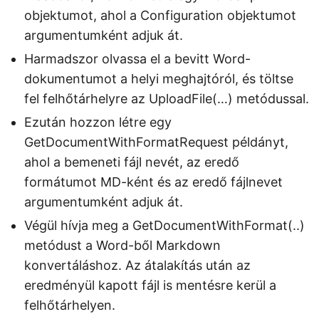
objektumot, ahol a Configuration objektumot
argumentumként adjuk át.
Harmadszor olvassa el a bevitt Word-
dokumentumot a helyi meghajtóról, és töltse
fel felhőtárhelyre az UploadFile(…) metódussal.
Ezután hozzon létre egy
GetDocumentWithFormatRequest példányt,
ahol a bemeneti fájl nevét, az eredő
formátumot MD-ként és az eredő fájlnevet
argumentumként adjuk át.
Végül hívja meg a GetDocumentWithFormat(..)
metódust a Word-ből Markdown
konvertáláshoz. Az átalakítás után az
eredményül kapott fájl is mentésre kerül a
felhőtárhelyen.