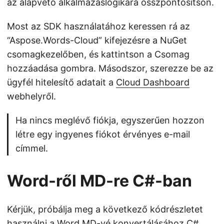
az alapvető alkalmazáslogikára összpontosítson.
Most az SDK használatához keressen rá az
“Aspose.Words-Cloud” kifejezésre a NuGet
csomagkezelőben, és kattintson a Csomag
hozzáadása gombra. Másodszor, szerezze be az
ügyfél hitelesítő adatait a
Cloud Dashboard
webhelyről.
Ha nincs meglévő fiókja, egyszerűen hozzon
létre egy ingyenes fiókot érvényes e-mail
címmel.
Word-ről MD-re C#-ban
Kérjük, próbálja meg a következő kódrészletet
használni a Word MD-vé konvertálásához C#