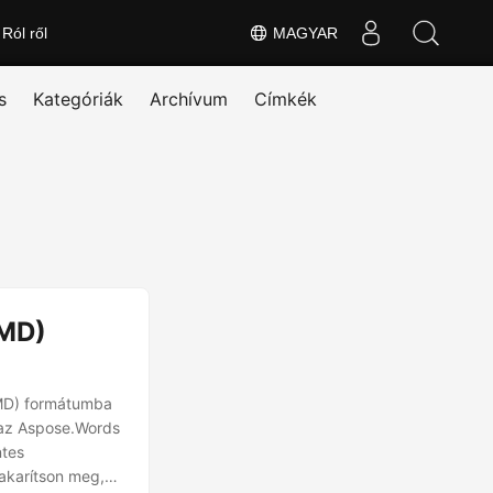
Ról ről
MAGYAR
s
Kategóriák
Archívum
Címkék
(MD)
(MD) formátumba
 az Aspose.Words
tes
takarítson meg,