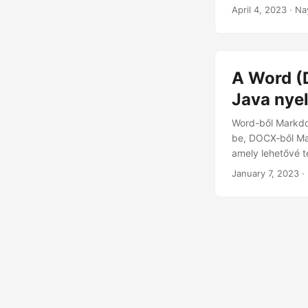
mivel nincs szü
April 4, 2023
· Na
hatékony közzété
A Word (
Java nye
Word-ből Markd
be, DOCX-ből Ma
amely lehetővé 
January 7, 2023
·