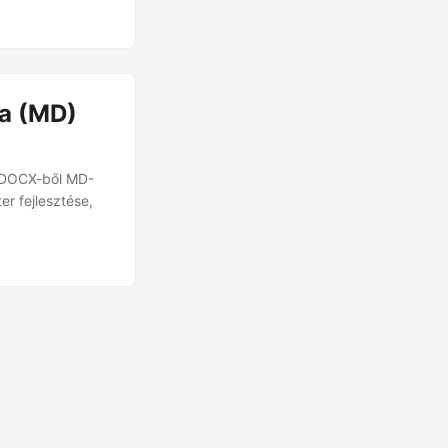
-dokumentumok
a (MD)
 DOCX-ből MD-
r fejlesztése,