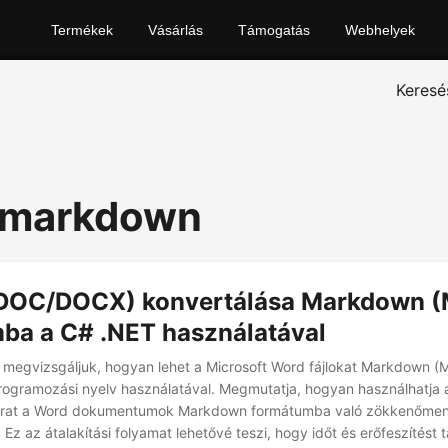
Termékek
Vásárlás
Támogatás
Webhelyek
Keresé
 markdown
DOC/DOCX) konvertálása Markdown 
ba a C# .NET használatával
 megvizsgáljuk, hogyan lehet a Microsoft Word fájlokat Markdown 
programozási nyelv használatával. Megmutatja, hogyan használhatja
tárat a Word dokumentumok Markdown formátumba való zökkenőmen
Ez az átalakítási folyamat lehetővé teszi, hogy időt és erőfeszítést 