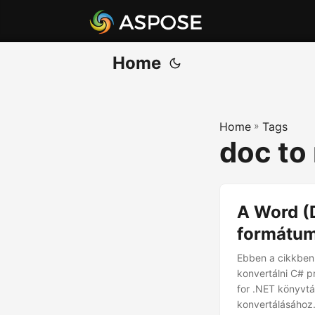
Home
Home
»
Tags
doc to
A Word (
formátum
Ebben a cikkben
konvertálni C# 
for .NET könyv
konvertálásához. 