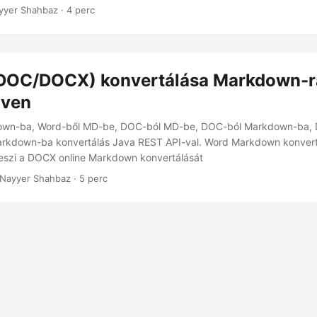
kség kézi formázásra és tartalommásolásra, és lehetővé teszi Word
yyer Shahbaz · 4 perc
telét az interneten tiszta és professzionális formátumban.
DOC/DOCX) konvertálása Markdown-r
lven
own-ba, Word-ből MD-be, DOC-ból MD-be, DOC-ból Markdown-ba,
rkdown-ba konvertálás Java REST API-val. Word Markdown konverte
teszi a DOCX online Markdown konvertálását
 Nayyer Shahbaz · 5 perc