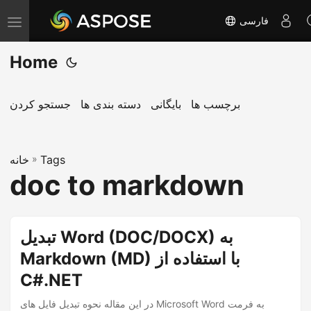
فارسی
T
o
Home
g
g
l
برچسب ها
بایگانی
دسته بندی ها
جستجو کردن
e
n
Tags
»
a
خانه
doc to markdown
v
i
g
تبدیل Word (DOC/DOCX) به
a
Markdown (MD) با استفاده از
t
i
C#.NET
o
در این مقاله نحوه تبدیل فایل های Microsoft Word به فرمت