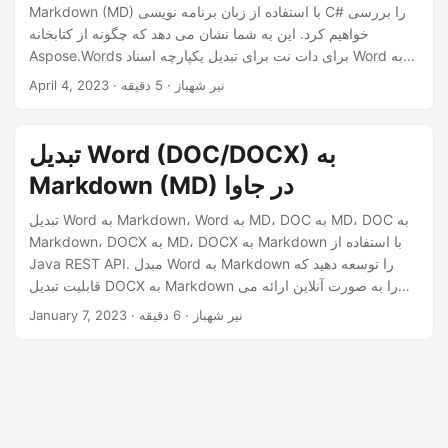
n
Markdown (MD) با استفاده از زبان برنامه نویسی C# را بررسی
خواهیم کرد. این به شما نشان می دهد که چگونه از کتابخانه
Aspose.Words برای دات نت برای تبدیل یکپارچه اسناد Word به
Markdown استفاده کنید. این فرآیند تبدیل به شما این امکان را می
· نیر شهباز · 5 دقیقه
April 4, 2023
دهد که با از بین بردن نیاز به قالب بندی دستی و کپی محتوا، در زمان
و تلاش خود صرفه جویی کنید و به شما امکان می دهد اسناد Word
خود را به طور مؤثر در وب در قالبی تمیز و حرفه ای منتشر کنید.
تبدیل Word (DOC/DOCX) به
Markdown (MD) در جاوا
تبدیل Word به Markdown، Word به MD، DOC به MD، DOC به
Markdown، DOCX به MD، DOCX به Markdown با استفاده از
Java REST API. مبدل Word به Markdown را توسعه دهید که
قابلیت تبدیل DOCX به Markdown را به صورت آنلاین ارائه می
دهد
· نیر شهباز · 6 دقیقه
January 7, 2023