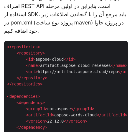
اطراف REST API است. بنابراین در اولین مرحله
استفاده از SDK، باید مرجع آن را با گنجاندن اطلاعات زیر
در pom.xml (پروژه نوع ساخت maven) در پروژه جاوا
خود اضافه کنیم.
<
repositories
>
<
repository
>
<
id
>
aspose-cloud
</
id
>
<
name
>
artifact.aspose-cloud-releases
</
name
>
<
url
>
https://artifact.aspose.cloud/repo
</
url
>
</
repository
>
</
repositories
>
<
dependencies
>
<
dependency
>
<
groupId
>
com.aspose
</
groupId
>
<
artifactId
>
aspose-words-cloud
</
artifactId
>
<
version
>
22.12.0
</
version
>
</
dependency
>