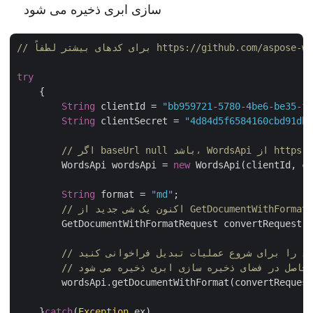
سازی ابری ذخیره می شود
https://github.com/aspose-words-cloud/as
try
    {

String
 clientId = 
"bb959721-5780-4be6-be35-ff
String
 clientSecret = 
"4d84d5f6584160cbd91dba
	WordsApi wordsApi = 
new
 WordsApi(clientId, cl
String
 format = 
"md"
;

        GetDocumentWithFormatRequest convertRequest =
 متد را برای شروع عملیات تبدیل فراخوانی کنید
یل حاصل در فضای ذخیره سازی ابری ذخیره می شود
        wordsApi.getDocumentWithFormat(convertRequest
    }
catch
(
Exception
 ex)
