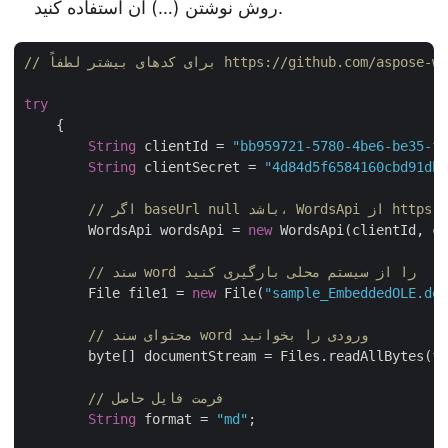
روش نوشتن (…) آن استفاده کنید.
https://github.com/aspose-words-cloud/as
try
    {

String
 clientId = 
"bb959721-5780-4be6-be35-ff
String
 clientSecret = 
"4d84d5f6584160cbd91dba
	WordsApi wordsApi = 
new
 WordsApi(clientId, cl
// سند word را از سیستم محلی بارگیری کنید
        File file1 = 
new
 File(
"sample_EmbeddedOLE.doc
// محتوای سند word ورودی را بخوانید
        byte[] documentStream = Files.readAllBytes(fi
// فرمت فایل حاصل
String
 format = 
"md"
;
