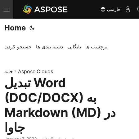
فارسی
T
o
Home
g
g
l
برچسب ها
بایگانی
دسته بندی ها
جستجو کردن
e
n
Aspose.Clouds
»
a
خانه
تبدیل Word
v
i
(DOC/DOCX) به
g
a
Markdown (MD) در
t
جاوا
i
o
· نیر شهباز · 6 دقیقه
January 7, 2023