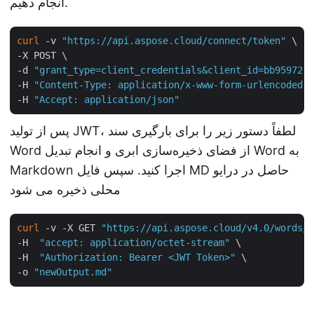
انجام دهیم.
curl
 -v 
"https://api.aspose.cloud/connect/token"
 \

-X POST \

-d 
"grant_type=client_credentials&client_id=bb959721-
-H 
"Content-Type: application/x-www-form-urlencoded"
 
-H 
"Accept: application/json"
پس از تولید JWT، لطفاً دستور زیر را برای بارگیری سند
Word از فضای ذخیره‌سازی ابری و انجام تبدیل Word به
Markdown اجرا کنید. سپس فایل MD حاصل در درایو
محلی ذخیره می شود
curl
 -v -X GET 
"https://api.aspose.cloud/v4.0/words/s
-H  
"accept: application/octet-stream"
 \

-H  
"Authorization: Bearer <JWT Token>"
 \

-o 
"newOutput.md"