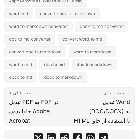
Aspose.Words Cloud Product Family
word2md
convert docx to markdown
word to markdown converter
docx to md converter
doc to md converter
convert word to md
convert doc to markdown
word to markdown
word to md
doc to md
doc to markdown
docx to md
docx to markdown
صفحه بعدی »
« صفحه قبلی
تبدیل Word
تبدیل PDF به FDF در
(DOC/DOCX) به
جاوا بدون Adobe
HTML با استفاده از جاوا
Acrobat