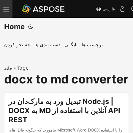
فارسی
T
o
Home
g
g
l
برچسب ها
بایگانی
دسته بندی ها
جستجو کردن
e
n
Tags
»
a
خانه
docx to md converter
v
i
g
تبدیل ورد به مارک‌دان در Node.js |
a
DOCX به MD آنلاین با استفاده از API
t
i
REST
o
بیاموزید که چگونه فایل های Microsoft Word DOCX را با استفاده