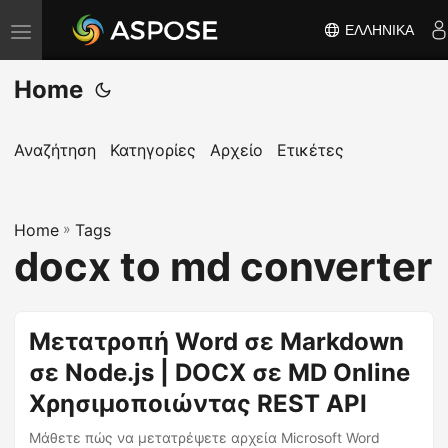
ΕΛΛΗΝΙΚΆ
Ε
ν
Home
α
λ
λ
Αναζήτηση
Κατηγορίες
Αρχείο
Ετικέτες
α
γ
Home
ή
»
Tags
docx to md converter
π
λ
ο
Μετατροπή Word σε Markdown
ή
σε Node.js | DOCX σε MD Online
γ
η
Χρησιμοποιώντας REST API
σ
Μάθετε πώς να μετατρέψετε αρχεία Microsoft Word