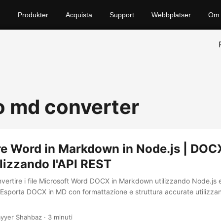
Produkter
Acquista
Support
Webbplatser
Om 
o md converter
re Word in Markdown in Node.js | DOC
ilizzando l'API REST
ertire i file Microsoft Word DOCX in Markdown utilizzando Node.js
Esporta DOCX in MD con formattazione e struttura accurate utilizza
yyer Shahbaz · 3 minuti