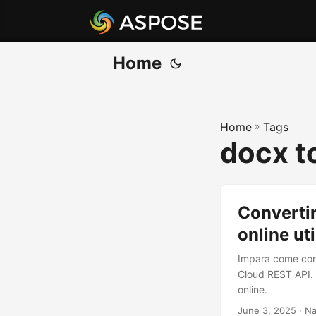
Home
Home
»
Tags
docx t
Converti
online ut
Impara come conv
Cloud REST API. 
online.
June 3, 2025
· Na