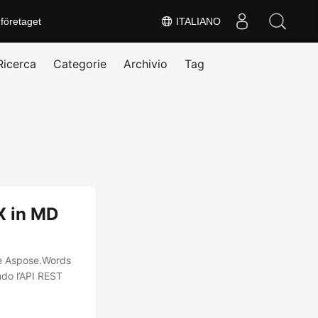
företaget
ITALIANO
Ricerca
Categorie
Archivio
Tag
X in MD
 e Aspose.Words
ndo l’API REST