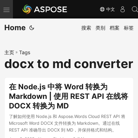
中文
切
换
Home
导
搜索
类别
档案
标签
航
主页
»
Tags
docx to md converter
在 Node.js 中将 Word 转换为
Markdown | 使用 REST API 在线将
DOCX 转换为 MD
了解如何使用 Node.js 和 Aspose.Words Cloud REST API 将
Microsoft Word DOCX 文件转换为 Markdown。通过在线
REST API 准确导出 DOCX 到 MD，并保持格式和结构。