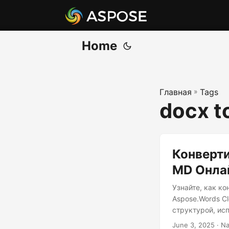
Home
Главная
»
Tags
docx t
Конверти
MD Онлай
Узнайте, как ко
Aspose.Words C
структурой, исп
June 3, 2025
· Na