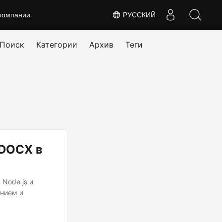
компании
РУССКИЙ
Поиск
Категории
Архив
Теги
 DOCX в
 Node.js и
анием и