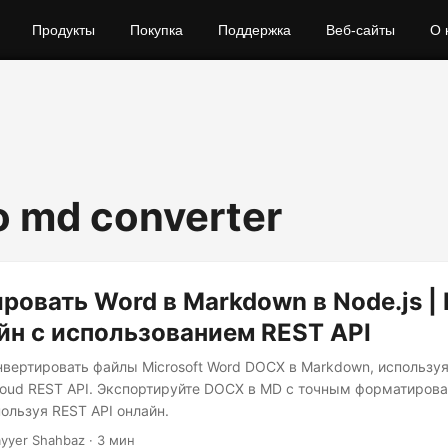
Продукты
Покупка
Поддержка
Веб-сайты
О 
o md converter
ровать Word в Markdown в Node.js |
н с использованием REST API
нвертировать файлы Microsoft Word DOCX в Markdown, используя
loud REST API. Экспортируйте DOCX в MD с точным форматиров
ользуя REST API онлайн.
yyer Shahbaz · 3 мин