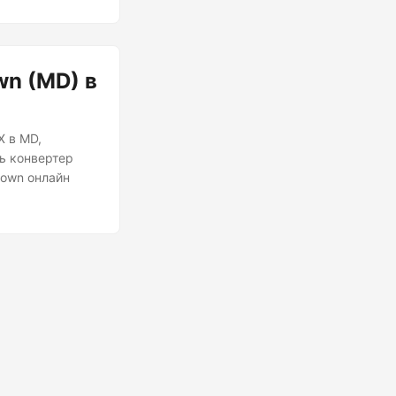
n (MD) в
X в MD,
ь конвертер
down онлайн