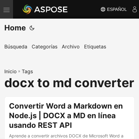
ESPAÑOL
A
l
Home
t
e
r
Búsqueda
Categorías
Archivo
Etiquetas
n
a
Inicio
r
»
Tags
docx to md converter
n
a
v
Convertir Word a Markdown en
e
Node.js | DOCX a MD en línea
g
a
usando REST API
c
Aprende a convertir archivos DOCX de Microsoft Word a