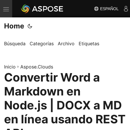
ESPAÑOL
A
l
Home
t
e
r
Búsqueda
Categorías
Archivo
Etiquetas
n
a
Inicio
r
»
Aspose.Clouds
Convertir Word a
n
a
Markdown en
v
e
Node.js | DOCX a MD
g
en línea usando REST
a
c