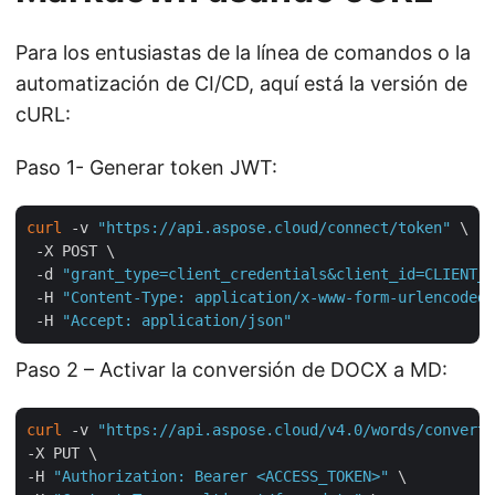
Para los entusiastas de la línea de comandos o la
automatización de CI/CD, aquí está la versión de
cURL:
Paso 1- Generar token JWT:
curl
 -v 
"https://api.aspose.cloud/connect/token"
 \

 -X POST \

 -d 
"grant_type=client_credentials&client_id=CLIENT_I
 -H 
"Content-Type: application/x-www-form-urlencoded"
 -H 
"Accept: application/json"
Paso 2 – Activar la conversión de DOCX a MD:
curl
 -v 
"https://api.aspose.cloud/v4.0/words/convert?
-X PUT \

-H 
"Authorization: Bearer <ACCESS_TOKEN>"
 \
