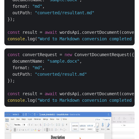
format
: 
"md"
,

outPath
: 
"converted/resultant.md"
});

const
 result = 
await
console
.log(
"Word to Markdown conversion completed su
const
 convertRequest = 
new
 ConvertDocumentRequest({

documentName
: 
"sample.docx"
,

format
: 
"md"
,

outPath
: 
"converted/result.md"
});

const
 result = 
await
console
.log(
"Word to Markdown conversion completed su