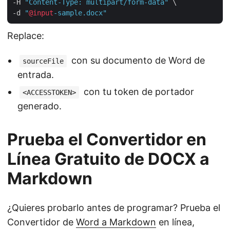
-H 
"Content-Type: multipart/form-data"
 \

-d 
"
@input
-sample.docx"
Replace:
con su documento de Word de
sourceFile
entrada.
con tu token de portador
<ACCESSTOKEN>
generado.
Prueba el Convertidor en
Línea Gratuito de DOCX a
Markdown
¿Quieres probarlo antes de programar? Prueba el
Convertidor de
Word a Markdown
en línea,