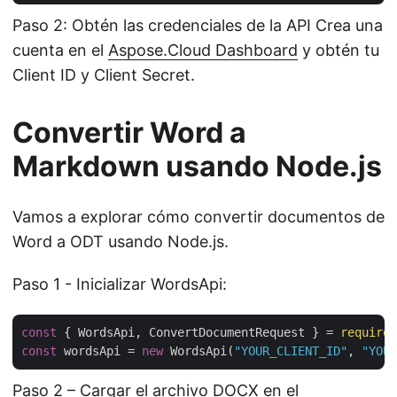
Paso 2: Obtén las credenciales de la API Crea una
cuenta en el
Aspose.Cloud Dashboard
y obtén tu
Client ID y Client Secret.
Convertir Word a
Markdown usando Node.js
Vamos a explorar cómo convertir documentos de
Word a ODT usando Node.js.
Paso 1 - Inicializar WordsApi:
const
 { WordsApi, ConvertDocumentRequest } = 
require
(
const
 wordsApi = 
new
 WordsApi(
"YOUR_CLIENT_ID"
, 
"YOUR
Paso 2 – Cargar el archivo DOCX en el