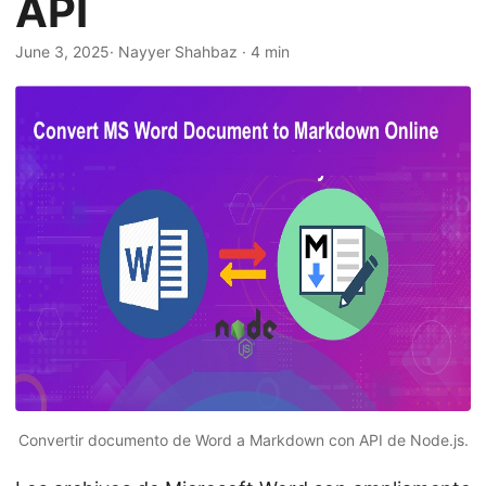
API
i
ó
June 3, 2025
· Nayyer Shahbaz · 4 min
n
Convertir documento de Word a Markdown con API de Node.js.