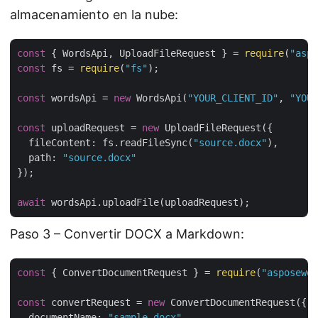
almacenamiento en la nube:
const
 { WordsApi, UploadFileRequest } = 
require
(
"aspo
const
 fs = 
require
(
"fs"
);

const
 wordsApi = 
new
 WordsApi(
"YOUR_CLIENT_ID"
, 
"YOUR
const
 uploadRequest = 
new
 UploadFileRequest({

fileContent
: fs.readFileSync(
"source.docx"
),

path
: 
"source.docx"
});

await
Paso 3 – Convertir DOCX a Markdown:
const
 { ConvertDocumentRequest } = 
require
(
"asposewor
const
 convertRequest = 
new
 ConvertDocumentRequest({

documentName
: 
"sample.docx"
,
